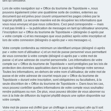
tant qu’utilisateur.
Lors de votre navigation sur « Office du tourisme de Topoldavie », nous
pouvons également créer une quatrième sorte de cookies, externes au
document qui est prévu pour couvrir uniquement les pages créées par le
logiciel phpBB. La seconde manière est de récupérer les informations que
vous nous envoyez et que nous collectons. Ceci peut correspondre — mais
n’est pas limité à — la publication de messages en tant qu’utilisateur anonyme,
l’inscription sur « Office du tourisme de Topoldavie » (désignée ci-après par
« votre compte ») et les messages que vous publiez après votre inscription et
lors de votre connexion (désignés ci-après par « vos messages »).
Votre compte contiendra au minimum un identifiant unique (désigné ci-après
par « votre nom d’utilisateur ») et un mot de passe personnel vous permettant
de vous connecter à votre compte (désigné ci-après par « votre mot de
passe ») et une adresse de courriel personnelle. Les informations de votre
compte sur « Office du tourisme de Topoldavie » sont protégées par les lois de
protection des données applicables dans le pays qui héberge notre serveur.
Toutes les informations, en-dehors de votre nom d’utilisateur, de votre mot de
passe et de votre adresse de courriel requis par « Office du tourisme de
Topoldavie » durant votre inscription, sont obligatoires ou facultatives, à la
seule discrétion de « Office du tourisme de Topoldavie ». Dans tous les cas,
vous pouvez contrôler quelles informations de votre compte vous souhaitez
rendre publiques ou non. De plus, vous pouvez décider de vous abonner ou
non à la liste de diffusion du logiciel phpBB depuis une option disponible sur
votre compte.
Votre mot de passe est chiffré (par un chiffrage à sens unique) afin qu’il soit