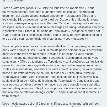
tant qu’utilisateur.
Lors de votre navigation sur « Office du tourisme de Topoldavie », nous
pouvons également créer une quatrième sorte de cookies, externes au
document qui est prévu pour couvrir uniquement les pages créées par le
logiciel phpBB. La seconde manière est de récupérer les informations que
vous nous envoyez et que nous collectons. Ceci peut correspondre — mais
n’est pas limité à — la publication de messages en tant qu’utilisateur anonyme,
l’inscription sur « Office du tourisme de Topoldavie » (désignée ci-après par
« votre compte ») et les messages que vous publiez après votre inscription et
lors de votre connexion (désignés ci-après par « vos messages »).
Votre compte contiendra au minimum un identifiant unique (désigné ci-après
par « votre nom d’utilisateur ») et un mot de passe personnel vous permettant
de vous connecter à votre compte (désigné ci-après par « votre mot de
passe ») et une adresse de courriel personnelle. Les informations de votre
compte sur « Office du tourisme de Topoldavie » sont protégées par les lois de
protection des données applicables dans le pays qui héberge notre serveur.
Toutes les informations, en-dehors de votre nom d’utilisateur, de votre mot de
passe et de votre adresse de courriel requis par « Office du tourisme de
Topoldavie » durant votre inscription, sont obligatoires ou facultatives, à la
seule discrétion de « Office du tourisme de Topoldavie ». Dans tous les cas,
vous pouvez contrôler quelles informations de votre compte vous souhaitez
rendre publiques ou non. De plus, vous pouvez décider de vous abonner ou
non à la liste de diffusion du logiciel phpBB depuis une option disponible sur
votre compte.
Votre mot de passe est chiffré (par un chiffrage à sens unique) afin qu’il soit