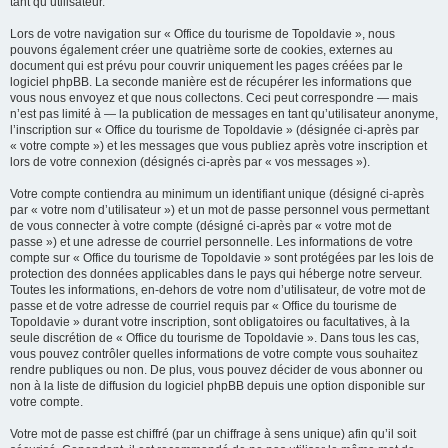
tant qu’utilisateur.
Lors de votre navigation sur « Office du tourisme de Topoldavie », nous
pouvons également créer une quatrième sorte de cookies, externes au
document qui est prévu pour couvrir uniquement les pages créées par le
logiciel phpBB. La seconde manière est de récupérer les informations que
vous nous envoyez et que nous collectons. Ceci peut correspondre — mais
n’est pas limité à — la publication de messages en tant qu’utilisateur anonyme,
l’inscription sur « Office du tourisme de Topoldavie » (désignée ci-après par
« votre compte ») et les messages que vous publiez après votre inscription et
lors de votre connexion (désignés ci-après par « vos messages »).
Votre compte contiendra au minimum un identifiant unique (désigné ci-après
par « votre nom d’utilisateur ») et un mot de passe personnel vous permettant
de vous connecter à votre compte (désigné ci-après par « votre mot de
passe ») et une adresse de courriel personnelle. Les informations de votre
compte sur « Office du tourisme de Topoldavie » sont protégées par les lois de
protection des données applicables dans le pays qui héberge notre serveur.
Toutes les informations, en-dehors de votre nom d’utilisateur, de votre mot de
passe et de votre adresse de courriel requis par « Office du tourisme de
Topoldavie » durant votre inscription, sont obligatoires ou facultatives, à la
seule discrétion de « Office du tourisme de Topoldavie ». Dans tous les cas,
vous pouvez contrôler quelles informations de votre compte vous souhaitez
rendre publiques ou non. De plus, vous pouvez décider de vous abonner ou
non à la liste de diffusion du logiciel phpBB depuis une option disponible sur
votre compte.
Votre mot de passe est chiffré (par un chiffrage à sens unique) afin qu’il soit