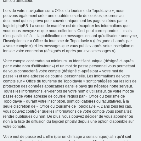
tant qu’utilisateur.
Lors de votre navigation sur « Office du tourisme de Topoldavie », nous
pouvons également créer une quatrième sorte de cookies, externes au
document qui est prévu pour couvrir uniquement les pages créées par le
logiciel phpBB. La seconde manière est de récupérer les informations que
vous nous envoyez et que nous collectons. Ceci peut correspondre — mais
n’est pas limité à — la publication de messages en tant qu’utilisateur anonyme,
l’inscription sur « Office du tourisme de Topoldavie » (désignée ci-après par
« votre compte ») et les messages que vous publiez après votre inscription et
lors de votre connexion (désignés ci-après par « vos messages »).
Votre compte contiendra au minimum un identifiant unique (désigné ci-après
par « votre nom d’utilisateur ») et un mot de passe personnel vous permettant
de vous connecter à votre compte (désigné ci-après par « votre mot de
passe ») et une adresse de courriel personnelle. Les informations de votre
compte sur « Office du tourisme de Topoldavie » sont protégées par les lois de
protection des données applicables dans le pays qui héberge notre serveur.
Toutes les informations, en-dehors de votre nom d’utilisateur, de votre mot de
passe et de votre adresse de courriel requis par « Office du tourisme de
Topoldavie » durant votre inscription, sont obligatoires ou facultatives, à la
seule discrétion de « Office du tourisme de Topoldavie ». Dans tous les cas,
vous pouvez contrôler quelles informations de votre compte vous souhaitez
rendre publiques ou non. De plus, vous pouvez décider de vous abonner ou
non à la liste de diffusion du logiciel phpBB depuis une option disponible sur
votre compte.
Votre mot de passe est chiffré (par un chiffrage à sens unique) afin qu’il soit