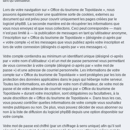
tant qu’utilisateur.
Lors de votre navigation sur « Office du tourisme de Topoldavie », nous
pouvons également créer une quatrième sorte de cookies, externes au
document qui est prévu pour couvrir uniquement les pages créées par le
logiciel phpBB. La seconde manière est de récupérer les informations que
vous nous envoyez et que nous collectons. Ceci peut correspondre — mais
n’est pas limité à — la publication de messages en tant qu’utilisateur anonyme,
l’inscription sur « Office du tourisme de Topoldavie » (désignée ci-après par
« votre compte ») et les messages que vous publiez après votre inscription et
lors de votre connexion (désignés ci-après par « vos messages »).
Votre compte contiendra au minimum un identifiant unique (désigné ci-après
par « votre nom d’utilisateur ») et un mot de passe personnel vous permettant
de vous connecter à votre compte (désigné ci-après par « votre mot de
passe ») et une adresse de courriel personnelle. Les informations de votre
compte sur « Office du tourisme de Topoldavie » sont protégées par les lois de
protection des données applicables dans le pays qui héberge notre serveur.
Toutes les informations, en-dehors de votre nom d’utilisateur, de votre mot de
passe et de votre adresse de courriel requis par « Office du tourisme de
Topoldavie » durant votre inscription, sont obligatoires ou facultatives, à la
seule discrétion de « Office du tourisme de Topoldavie ». Dans tous les cas,
vous pouvez contrôler quelles informations de votre compte vous souhaitez
rendre publiques ou non. De plus, vous pouvez décider de vous abonner ou
non à la liste de diffusion du logiciel phpBB depuis une option disponible sur
votre compte.
Votre mot de passe est chiffré (par un chiffrage à sens unique) afin qu’il soit