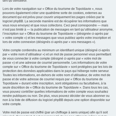
tant qu’utilisateur.
Lors de votre navigation sur « Office du tourisme de Topoldavie », nous
pouvons également créer une quatrième sorte de cookies, externes au
document qui est prévu pour couvrir uniquement les pages créées par le
logiciel phpBB. La seconde manière est de récupérer les informations que
vous nous envoyez et que nous collectons. Ceci peut correspondre — mais
n’est pas limité à — la publication de messages en tant qu’utilisateur anonyme,
l’inscription sur « Office du tourisme de Topoldavie » (désignée ci-après par
« votre compte ») et les messages que vous publiez après votre inscription et
lors de votre connexion (désignés ci-après par « vos messages »).
Votre compte contiendra au minimum un identifiant unique (désigné ci-après
par « votre nom d’utilisateur ») et un mot de passe personnel vous permettant
de vous connecter à votre compte (désigné ci-après par « votre mot de
passe ») et une adresse de courriel personnelle. Les informations de votre
compte sur « Office du tourisme de Topoldavie » sont protégées par les lois de
protection des données applicables dans le pays qui héberge notre serveur.
Toutes les informations, en-dehors de votre nom d’utilisateur, de votre mot de
passe et de votre adresse de courriel requis par « Office du tourisme de
Topoldavie » durant votre inscription, sont obligatoires ou facultatives, à la
seule discrétion de « Office du tourisme de Topoldavie ». Dans tous les cas,
vous pouvez contrôler quelles informations de votre compte vous souhaitez
rendre publiques ou non. De plus, vous pouvez décider de vous abonner ou
non à la liste de diffusion du logiciel phpBB depuis une option disponible sur
votre compte.
Votre mot de passe est chiffré (par un chiffrage à sens unique) afin qu’il soit