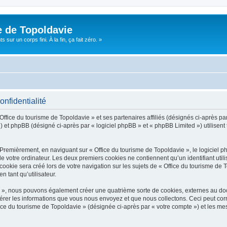
e de Topoldavie
sur un corps fini. À la fin, ça fait zéro. »
onfidentialité
Office du tourisme de Topoldavie » et ses partenaires affiliés (désignés ci-après par
 et phpBB (désigné ci-après par « logiciel phpBB » et « phpBB Limited ») utilisent t
 Premièrement, en naviguant sur « Office du tourisme de Topoldavie », le logiciel 
de votre ordinateur. Les deux premiers cookies ne contiennent qu’un identifiant util
okie sera créé lors de votre navigation sur les sujets de « Office du tourisme de To
n tant qu’utilisateur.
ie », nous pouvons également créer une quatrième sorte de cookies, externes au d
érer les informations que vous nous envoyez et que nous collectons. Ceci peut cor
fice du tourisme de Topoldavie » (désignée ci-après par « votre compte ») et les mes