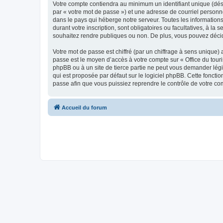
Votre compte contiendra au minimum un identifiant unique (dés
par « votre mot de passe ») et une adresse de courriel personn
dans le pays qui héberge notre serveur. Toutes les informations
durant votre inscription, sont obligatoires ou facultatives, à l
souhaitez rendre publiques ou non. De plus, vous pouvez décide
Votre mot de passe est chiffré (par un chiffrage à sens unique) 
passe est le moyen d’accès à votre compte sur « Office du tour
phpBB ou à un site de tierce partie ne peut vous demander légi
qui est proposée par défaut sur le logiciel phpBB. Cette foncti
passe afin que vous puissiez reprendre le contrôle de votre co
Accueil du forum