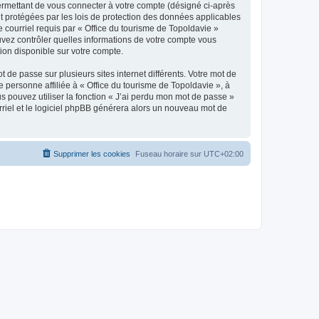
ermettant de vous connecter à votre compte (désigné ci-après
nt protégées par les lois de protection des données applicables
e courriel requis par « Office du tourisme de Topoldavie »
pouvez contrôler quelles informations de votre compte vous
ion disponible sur votre compte.
 de passe sur plusieurs sites internet différents. Votre mot de
personne affiliée à « Office du tourisme de Topoldavie », à
 pouvez utiliser la fonction « J’ai perdu mon mot de passe »
urriel et le logiciel phpBB générera alors un nouveau mot de
Supprimer les cookies
Fuseau horaire sur
UTC+02:00