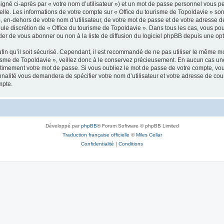
igné ci-après par « votre nom d’utilisateur ») et un mot de passe personnel vous p
elle. Les informations de votre compte sur « Office du tourisme de Topoldavie » so
, en-dehors de votre nom d’utilisateur, de votre mot de passe et de votre adresse d
a seule discrétion de « Office du tourisme de Topoldavie ». Dans tous les cas, vous 
r de vous abonner ou non à la liste de diffusion du logiciel phpBB depuis une opt
afin qu’il soit sécurisé. Cependant, il est recommandé de ne pas utiliser le même mot
isme de Topoldavie », veillez donc à le conservez précieusement. En aucun cas une 
timement votre mot de passe. Si vous oubliez le mot de passe de votre compte, vous
onnalité vous demandera de spécifier votre nom d’utilisateur et votre adresse de co
mpte.
Développé par
phpBB
® Forum Software © phpBB Limited
Traduction française officielle
©
Miles Cellar
Confidentialité
|
Conditions