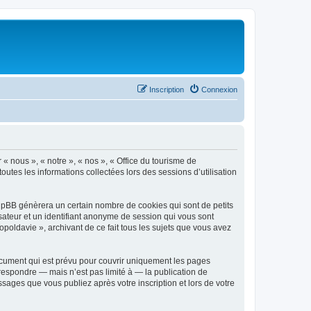
Inscription
Connexion
 « nous », « notre », « nos », « Office du tourisme de
outes les informations collectées lors des sessions d’utilisation
phpBB génèrera un certain nombre de cookies qui sont de petits
isateur et un identifiant anonyme de session qui vous sont
poldavie », archivant de ce fait tous les sujets que vous avez
ocument qui est prévu pour couvrir uniquement les pages
respondre — mais n’est pas limité à — la publication de
sages que vous publiez après votre inscription et lors de votre