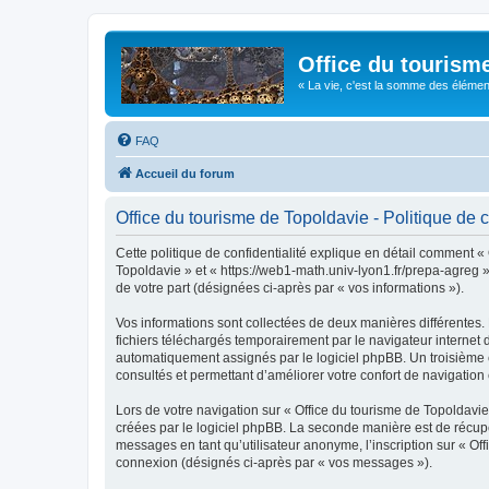
Office du tourism
« La vie, c'est la somme des éléments 
FAQ
Accueil du forum
Office du tourisme de Topoldavie - Politique de c
Cette politique de confidentialité explique en détail comment « 
Topoldavie » et « https://web1-math.univ-lyon1.fr/prepa-agreg »)
de votre part (désignées ci-après par « vos informations »).
Vos informations sont collectées de deux manières différentes.
fichiers téléchargés temporairement par le navigateur internet 
automatiquement assignés par le logiciel phpBB. Un troisième co
consultés et permettant d’améliorer votre confort de navigation e
Lors de votre navigation sur « Office du tourisme de Topoldav
créées par le logiciel phpBB. La seconde manière est de récup
messages en tant qu’utilisateur anonyme, l’inscription sur « Of
connexion (désignés ci-après par « vos messages »).