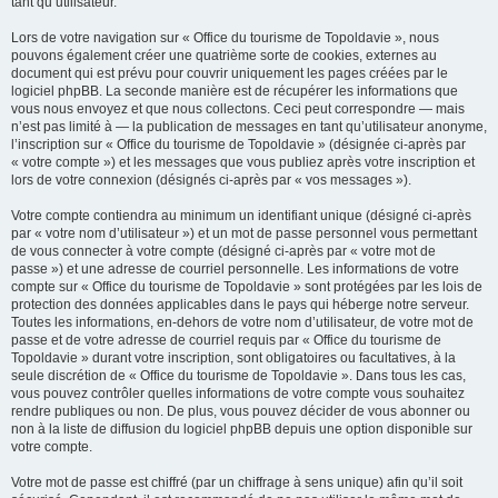
tant qu’utilisateur.
Lors de votre navigation sur « Office du tourisme de Topoldavie », nous
pouvons également créer une quatrième sorte de cookies, externes au
document qui est prévu pour couvrir uniquement les pages créées par le
logiciel phpBB. La seconde manière est de récupérer les informations que
vous nous envoyez et que nous collectons. Ceci peut correspondre — mais
n’est pas limité à — la publication de messages en tant qu’utilisateur anonyme,
l’inscription sur « Office du tourisme de Topoldavie » (désignée ci-après par
« votre compte ») et les messages que vous publiez après votre inscription et
lors de votre connexion (désignés ci-après par « vos messages »).
Votre compte contiendra au minimum un identifiant unique (désigné ci-après
par « votre nom d’utilisateur ») et un mot de passe personnel vous permettant
de vous connecter à votre compte (désigné ci-après par « votre mot de
passe ») et une adresse de courriel personnelle. Les informations de votre
compte sur « Office du tourisme de Topoldavie » sont protégées par les lois de
protection des données applicables dans le pays qui héberge notre serveur.
Toutes les informations, en-dehors de votre nom d’utilisateur, de votre mot de
passe et de votre adresse de courriel requis par « Office du tourisme de
Topoldavie » durant votre inscription, sont obligatoires ou facultatives, à la
seule discrétion de « Office du tourisme de Topoldavie ». Dans tous les cas,
vous pouvez contrôler quelles informations de votre compte vous souhaitez
rendre publiques ou non. De plus, vous pouvez décider de vous abonner ou
non à la liste de diffusion du logiciel phpBB depuis une option disponible sur
votre compte.
Votre mot de passe est chiffré (par un chiffrage à sens unique) afin qu’il soit