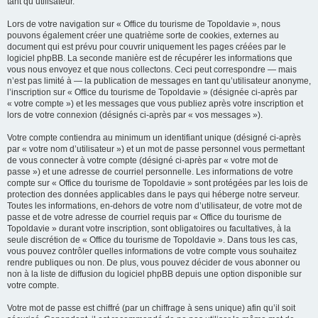
tant qu’utilisateur.
Lors de votre navigation sur « Office du tourisme de Topoldavie », nous
pouvons également créer une quatrième sorte de cookies, externes au
document qui est prévu pour couvrir uniquement les pages créées par le
logiciel phpBB. La seconde manière est de récupérer les informations que
vous nous envoyez et que nous collectons. Ceci peut correspondre — mais
n’est pas limité à — la publication de messages en tant qu’utilisateur anonyme,
l’inscription sur « Office du tourisme de Topoldavie » (désignée ci-après par
« votre compte ») et les messages que vous publiez après votre inscription et
lors de votre connexion (désignés ci-après par « vos messages »).
Votre compte contiendra au minimum un identifiant unique (désigné ci-après
par « votre nom d’utilisateur ») et un mot de passe personnel vous permettant
de vous connecter à votre compte (désigné ci-après par « votre mot de
passe ») et une adresse de courriel personnelle. Les informations de votre
compte sur « Office du tourisme de Topoldavie » sont protégées par les lois de
protection des données applicables dans le pays qui héberge notre serveur.
Toutes les informations, en-dehors de votre nom d’utilisateur, de votre mot de
passe et de votre adresse de courriel requis par « Office du tourisme de
Topoldavie » durant votre inscription, sont obligatoires ou facultatives, à la
seule discrétion de « Office du tourisme de Topoldavie ». Dans tous les cas,
vous pouvez contrôler quelles informations de votre compte vous souhaitez
rendre publiques ou non. De plus, vous pouvez décider de vous abonner ou
non à la liste de diffusion du logiciel phpBB depuis une option disponible sur
votre compte.
Votre mot de passe est chiffré (par un chiffrage à sens unique) afin qu’il soit