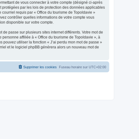
ermettant de vous connecter à votre compte (désigné ci-après
nt protégées par les lois de protection des données applicables
e courriel requis par « Office du tourisme de Topoldavie »
pouvez contrôler quelles informations de votre compte vous
ion disponible sur votre compte.
 de passe sur plusieurs sites internet différents. Votre mot de
personne affiliée à « Office du tourisme de Topoldavie », à
 pouvez utiliser la fonction « J’ai perdu mon mot de passe »
urriel et le logiciel phpBB générera alors un nouveau mot de
Supprimer les cookies
Fuseau horaire sur
UTC+02:00