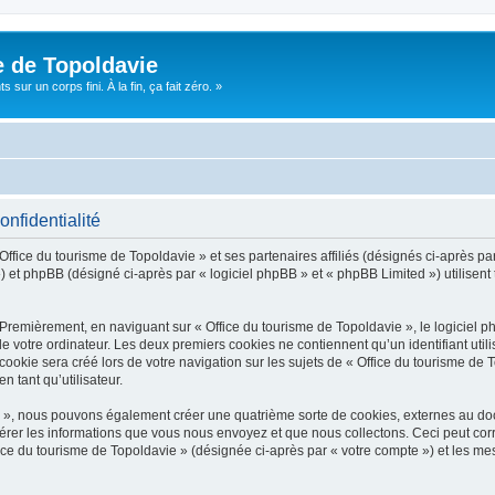
e de Topoldavie
sur un corps fini. À la fin, ça fait zéro. »
onfidentialité
Office du tourisme de Topoldavie » et ses partenaires affiliés (désignés ci-après par
 et phpBB (désigné ci-après par « logiciel phpBB » et « phpBB Limited ») utilisent t
 Premièrement, en naviguant sur « Office du tourisme de Topoldavie », le logiciel 
de votre ordinateur. Les deux premiers cookies ne contiennent qu’un identifiant util
okie sera créé lors de votre navigation sur les sujets de « Office du tourisme de To
n tant qu’utilisateur.
ie », nous pouvons également créer une quatrième sorte de cookies, externes au d
érer les informations que vous nous envoyez et que nous collectons. Ceci peut cor
fice du tourisme de Topoldavie » (désignée ci-après par « votre compte ») et les mes