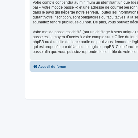
Votre compte contiendra au minimum un identifiant unique (dés
par « votre mot de passe ») et une adresse de courriel personn
dans le pays qui héberge notre serveur. Toutes les informations
durant votre inscription, sont obligatoires ou facultatives, à l
souhaitez rendre publiques ou non. De plus, vous pouvez décide
Votre mot de passe est chiffré (par un chiffrage à sens unique) 
passe est le moyen d’accès à votre compte sur « Office du tour
phpBB ou à un site de tierce partie ne peut vous demander légi
qui est proposée par défaut sur le logiciel phpBB. Cette foncti
passe afin que vous puissiez reprendre le contrôle de votre co
Accueil du forum