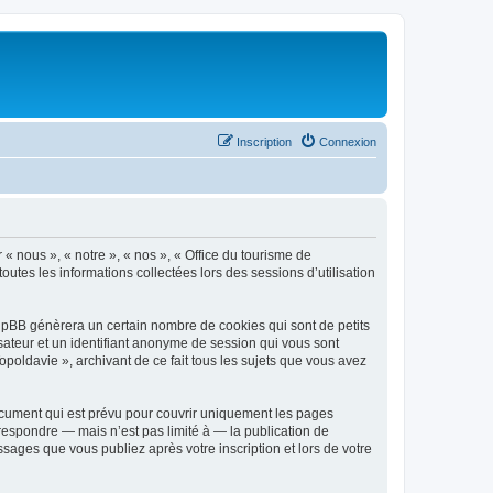
Inscription
Connexion
 « nous », « notre », « nos », « Office du tourisme de
outes les informations collectées lors des sessions d’utilisation
phpBB génèrera un certain nombre de cookies qui sont de petits
isateur et un identifiant anonyme de session qui vous sont
poldavie », archivant de ce fait tous les sujets que vous avez
ocument qui est prévu pour couvrir uniquement les pages
respondre — mais n’est pas limité à — la publication de
sages que vous publiez après votre inscription et lors de votre