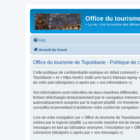
Office du tourism
« La vie, c'est la somme des éléments 
FAQ
Accueil du forum
Office du tourisme de Topoldavie - Politique de c
Cette politique de confidentialité explique en détail comment « 
Topoldavie » et « https://web1-math.univ-lyon1.fr/prepa-agreg »)
de votre part (désignées ci-après par « vos informations »).
Vos informations sont collectées de deux manières différentes.
fichiers téléchargés temporairement par le navigateur internet 
automatiquement assignés par le logiciel phpBB. Un troisième co
consultés et permettant d’améliorer votre confort de navigation e
Lors de votre navigation sur « Office du tourisme de Topoldav
créées par le logiciel phpBB. La seconde manière est de récup
messages en tant qu’utilisateur anonyme, l’inscription sur « Of
connexion (désignés ci-après par « vos messages »).