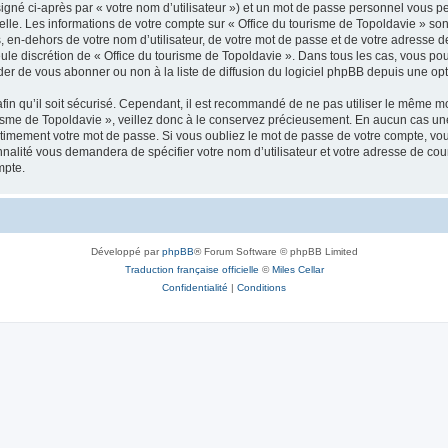
igné ci-après par « votre nom d’utilisateur ») et un mot de passe personnel vous p
elle. Les informations de votre compte sur « Office du tourisme de Topoldavie » so
, en-dehors de votre nom d’utilisateur, de votre mot de passe et de votre adresse d
a seule discrétion de « Office du tourisme de Topoldavie ». Dans tous les cas, vous 
r de vous abonner ou non à la liste de diffusion du logiciel phpBB depuis une opt
afin qu’il soit sécurisé. Cependant, il est recommandé de ne pas utiliser le même mot
isme de Topoldavie », veillez donc à le conservez précieusement. En aucun cas une 
timement votre mot de passe. Si vous oubliez le mot de passe de votre compte, vous
onnalité vous demandera de spécifier votre nom d’utilisateur et votre adresse de co
mpte.
Développé par
phpBB
® Forum Software © phpBB Limited
Traduction française officielle
©
Miles Cellar
Confidentialité
|
Conditions