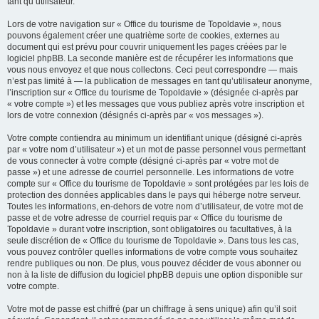
tant qu’utilisateur.
Lors de votre navigation sur « Office du tourisme de Topoldavie », nous
pouvons également créer une quatrième sorte de cookies, externes au
document qui est prévu pour couvrir uniquement les pages créées par le
logiciel phpBB. La seconde manière est de récupérer les informations que
vous nous envoyez et que nous collectons. Ceci peut correspondre — mais
n’est pas limité à — la publication de messages en tant qu’utilisateur anonyme,
l’inscription sur « Office du tourisme de Topoldavie » (désignée ci-après par
« votre compte ») et les messages que vous publiez après votre inscription et
lors de votre connexion (désignés ci-après par « vos messages »).
Votre compte contiendra au minimum un identifiant unique (désigné ci-après
par « votre nom d’utilisateur ») et un mot de passe personnel vous permettant
de vous connecter à votre compte (désigné ci-après par « votre mot de
passe ») et une adresse de courriel personnelle. Les informations de votre
compte sur « Office du tourisme de Topoldavie » sont protégées par les lois de
protection des données applicables dans le pays qui héberge notre serveur.
Toutes les informations, en-dehors de votre nom d’utilisateur, de votre mot de
passe et de votre adresse de courriel requis par « Office du tourisme de
Topoldavie » durant votre inscription, sont obligatoires ou facultatives, à la
seule discrétion de « Office du tourisme de Topoldavie ». Dans tous les cas,
vous pouvez contrôler quelles informations de votre compte vous souhaitez
rendre publiques ou non. De plus, vous pouvez décider de vous abonner ou
non à la liste de diffusion du logiciel phpBB depuis une option disponible sur
votre compte.
Votre mot de passe est chiffré (par un chiffrage à sens unique) afin qu’il soit