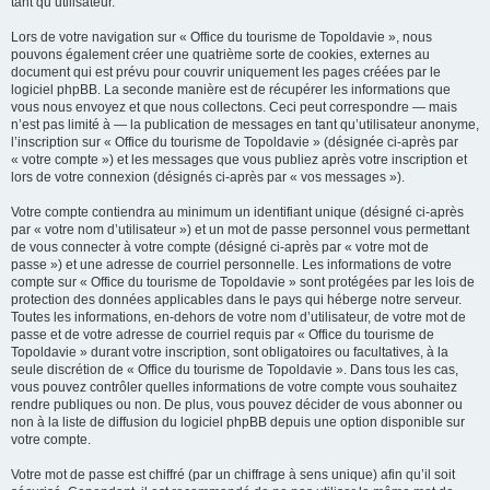
tant qu’utilisateur.
Lors de votre navigation sur « Office du tourisme de Topoldavie », nous
pouvons également créer une quatrième sorte de cookies, externes au
document qui est prévu pour couvrir uniquement les pages créées par le
logiciel phpBB. La seconde manière est de récupérer les informations que
vous nous envoyez et que nous collectons. Ceci peut correspondre — mais
n’est pas limité à — la publication de messages en tant qu’utilisateur anonyme,
l’inscription sur « Office du tourisme de Topoldavie » (désignée ci-après par
« votre compte ») et les messages que vous publiez après votre inscription et
lors de votre connexion (désignés ci-après par « vos messages »).
Votre compte contiendra au minimum un identifiant unique (désigné ci-après
par « votre nom d’utilisateur ») et un mot de passe personnel vous permettant
de vous connecter à votre compte (désigné ci-après par « votre mot de
passe ») et une adresse de courriel personnelle. Les informations de votre
compte sur « Office du tourisme de Topoldavie » sont protégées par les lois de
protection des données applicables dans le pays qui héberge notre serveur.
Toutes les informations, en-dehors de votre nom d’utilisateur, de votre mot de
passe et de votre adresse de courriel requis par « Office du tourisme de
Topoldavie » durant votre inscription, sont obligatoires ou facultatives, à la
seule discrétion de « Office du tourisme de Topoldavie ». Dans tous les cas,
vous pouvez contrôler quelles informations de votre compte vous souhaitez
rendre publiques ou non. De plus, vous pouvez décider de vous abonner ou
non à la liste de diffusion du logiciel phpBB depuis une option disponible sur
votre compte.
Votre mot de passe est chiffré (par un chiffrage à sens unique) afin qu’il soit