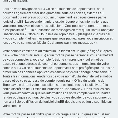
tant qu’utilisateur.
Lors de votre navigation sur « Office du tourisme de Topoldavie », nous
pouvons également créer une quatrième sorte de cookies, externes au
document qui est prévu pour couvrir uniquement les pages créées par le
logiciel phpBB. La seconde manière est de récupérer les informations que
vous nous envoyez et que nous collectons. Ceci peut correspondre — mais
n’est pas limité à — la publication de messages en tant qu’utilisateur anonyme,
l’inscription sur « Office du tourisme de Topoldavie » (désignée ci-après par
« votre compte ») et les messages que vous publiez après votre inscription et
lors de votre connexion (désignés ci-après par « vos messages »).
Votre compte contiendra au minimum un identifiant unique (désigné ci-après
par « votre nom d’utilisateur ») et un mot de passe personnel vous permettant
de vous connecter à votre compte (désigné ci-après par « votre mot de
passe ») et une adresse de courriel personnelle. Les informations de votre
compte sur « Office du tourisme de Topoldavie » sont protégées par les lois de
protection des données applicables dans le pays qui héberge notre serveur.
Toutes les informations, en-dehors de votre nom d’utilisateur, de votre mot de
passe et de votre adresse de courriel requis par « Office du tourisme de
Topoldavie » durant votre inscription, sont obligatoires ou facultatives, à la
seule discrétion de « Office du tourisme de Topoldavie ». Dans tous les cas,
vous pouvez contrôler quelles informations de votre compte vous souhaitez
rendre publiques ou non. De plus, vous pouvez décider de vous abonner ou
non à la liste de diffusion du logiciel phpBB depuis une option disponible sur
votre compte.
Votre mot de passe est chiffré (par un chiffrage à sens unique) afin qu’il soit