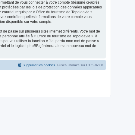
ermettant de vous connecter à votre compte (désigné ci-après
nt protégées par les lois de protection des données applicables
e courriel requis par « Office du tourisme de Topoldavie »
pouvez contrôler quelles informations de votre compte vous
ion disponible sur votre compte.
 de passe sur plusieurs sites internet différents. Votre mot de
personne affiliée à « Office du tourisme de Topoldavie », à
 pouvez utiliser la fonction « J’ai perdu mon mot de passe »
urriel et le logiciel phpBB générera alors un nouveau mot de
Supprimer les cookies
Fuseau horaire sur
UTC+02:00