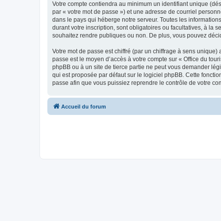
Votre compte contiendra au minimum un identifiant unique (dés
par « votre mot de passe ») et une adresse de courriel personn
dans le pays qui héberge notre serveur. Toutes les informations
durant votre inscription, sont obligatoires ou facultatives, à l
souhaitez rendre publiques ou non. De plus, vous pouvez décide
Votre mot de passe est chiffré (par un chiffrage à sens unique) 
passe est le moyen d’accès à votre compte sur « Office du tour
phpBB ou à un site de tierce partie ne peut vous demander légi
qui est proposée par défaut sur le logiciel phpBB. Cette foncti
passe afin que vous puissiez reprendre le contrôle de votre co
Accueil du forum