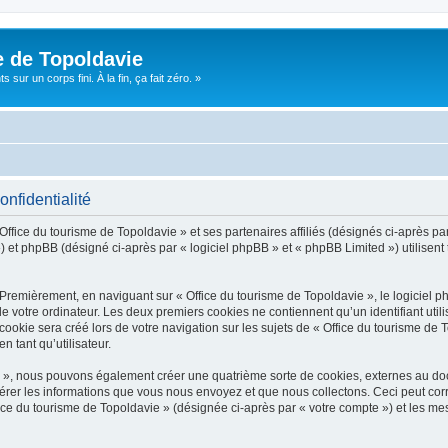
e de Topoldavie
sur un corps fini. À la fin, ça fait zéro. »
onfidentialité
Office du tourisme de Topoldavie » et ses partenaires affiliés (désignés ci-après par
 et phpBB (désigné ci-après par « logiciel phpBB » et « phpBB Limited ») utilisent t
 Premièrement, en naviguant sur « Office du tourisme de Topoldavie », le logiciel 
de votre ordinateur. Les deux premiers cookies ne contiennent qu’un identifiant util
okie sera créé lors de votre navigation sur les sujets de « Office du tourisme de To
n tant qu’utilisateur.
ie », nous pouvons également créer une quatrième sorte de cookies, externes au d
érer les informations que vous nous envoyez et que nous collectons. Ceci peut cor
fice du tourisme de Topoldavie » (désignée ci-après par « votre compte ») et les mes