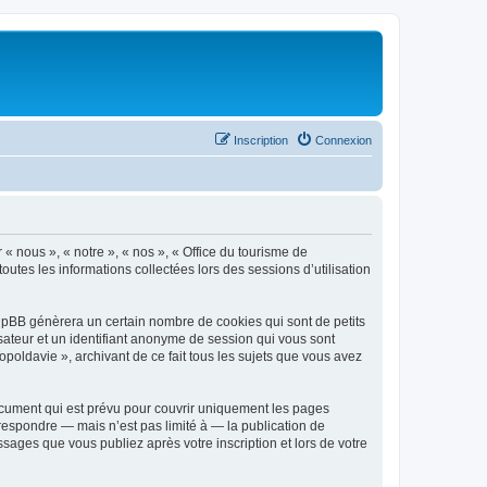
Inscription
Connexion
 « nous », « notre », « nos », « Office du tourisme de
outes les informations collectées lors des sessions d’utilisation
phpBB génèrera un certain nombre de cookies qui sont de petits
isateur et un identifiant anonyme de session qui vous sont
poldavie », archivant de ce fait tous les sujets que vous avez
ocument qui est prévu pour couvrir uniquement les pages
respondre — mais n’est pas limité à — la publication de
sages que vous publiez après votre inscription et lors de votre