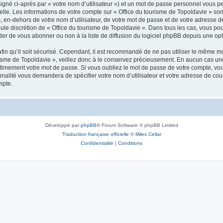
igné ci-après par « votre nom d’utilisateur ») et un mot de passe personnel vous p
elle. Les informations de votre compte sur « Office du tourisme de Topoldavie » so
, en-dehors de votre nom d’utilisateur, de votre mot de passe et de votre adresse d
a seule discrétion de « Office du tourisme de Topoldavie ». Dans tous les cas, vous 
r de vous abonner ou non à la liste de diffusion du logiciel phpBB depuis une opt
afin qu’il soit sécurisé. Cependant, il est recommandé de ne pas utiliser le même mot
isme de Topoldavie », veillez donc à le conservez précieusement. En aucun cas une 
timement votre mot de passe. Si vous oubliez le mot de passe de votre compte, vous
onnalité vous demandera de spécifier votre nom d’utilisateur et votre adresse de co
mpte.
Développé par
phpBB
® Forum Software © phpBB Limited
Traduction française officielle
©
Miles Cellar
Confidentialité
|
Conditions