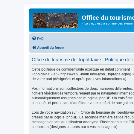
Office du tourism
« La vie, c'est la somme des éléments 
FAQ
Accueil du forum
Office du tourisme de Topoldavie - Politique de c
Cette politique de confidentialité explique en détail comment « 
Topoldavie » et « https://web1-math.univ-lyon1.fr/prepa-agreg »)
de votre part (désignées ci-après par « vos informations »).
Vos informations sont collectées de deux manières différentes.
fichiers téléchargés temporairement par le navigateur internet 
automatiquement assignés par le logiciel phpBB. Un troisième co
consultés et permettant d’améliorer votre confort de navigation e
Lors de votre navigation sur « Office du tourisme de Topoldav
créées par le logiciel phpBB. La seconde manière est de récup
messages en tant qu’utilisateur anonyme, l’inscription sur « Of
connexion (désignés ci-après par « vos messages »).