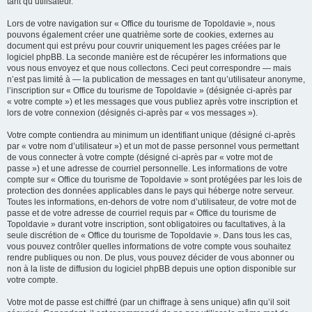
tant qu’utilisateur.
Lors de votre navigation sur « Office du tourisme de Topoldavie », nous
pouvons également créer une quatrième sorte de cookies, externes au
document qui est prévu pour couvrir uniquement les pages créées par le
logiciel phpBB. La seconde manière est de récupérer les informations que
vous nous envoyez et que nous collectons. Ceci peut correspondre — mais
n’est pas limité à — la publication de messages en tant qu’utilisateur anonyme,
l’inscription sur « Office du tourisme de Topoldavie » (désignée ci-après par
« votre compte ») et les messages que vous publiez après votre inscription et
lors de votre connexion (désignés ci-après par « vos messages »).
Votre compte contiendra au minimum un identifiant unique (désigné ci-après
par « votre nom d’utilisateur ») et un mot de passe personnel vous permettant
de vous connecter à votre compte (désigné ci-après par « votre mot de
passe ») et une adresse de courriel personnelle. Les informations de votre
compte sur « Office du tourisme de Topoldavie » sont protégées par les lois de
protection des données applicables dans le pays qui héberge notre serveur.
Toutes les informations, en-dehors de votre nom d’utilisateur, de votre mot de
passe et de votre adresse de courriel requis par « Office du tourisme de
Topoldavie » durant votre inscription, sont obligatoires ou facultatives, à la
seule discrétion de « Office du tourisme de Topoldavie ». Dans tous les cas,
vous pouvez contrôler quelles informations de votre compte vous souhaitez
rendre publiques ou non. De plus, vous pouvez décider de vous abonner ou
non à la liste de diffusion du logiciel phpBB depuis une option disponible sur
votre compte.
Votre mot de passe est chiffré (par un chiffrage à sens unique) afin qu’il soit