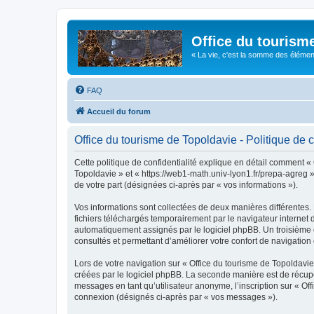
Office du tourism
« La vie, c'est la somme des éléments 
FAQ
Accueil du forum
Office du tourisme de Topoldavie - Politique de c
Cette politique de confidentialité explique en détail comment « 
Topoldavie » et « https://web1-math.univ-lyon1.fr/prepa-agreg »)
de votre part (désignées ci-après par « vos informations »).
Vos informations sont collectées de deux manières différentes.
fichiers téléchargés temporairement par le navigateur internet 
automatiquement assignés par le logiciel phpBB. Un troisième co
consultés et permettant d’améliorer votre confort de navigation e
Lors de votre navigation sur « Office du tourisme de Topoldav
créées par le logiciel phpBB. La seconde manière est de récup
messages en tant qu’utilisateur anonyme, l’inscription sur « Of
connexion (désignés ci-après par « vos messages »).