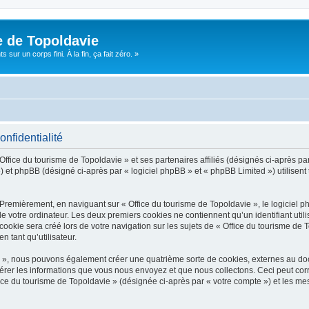
e de Topoldavie
sur un corps fini. À la fin, ça fait zéro. »
onfidentialité
Office du tourisme de Topoldavie » et ses partenaires affiliés (désignés ci-après par
 et phpBB (désigné ci-après par « logiciel phpBB » et « phpBB Limited ») utilisent t
 Premièrement, en naviguant sur « Office du tourisme de Topoldavie », le logiciel 
de votre ordinateur. Les deux premiers cookies ne contiennent qu’un identifiant util
okie sera créé lors de votre navigation sur les sujets de « Office du tourisme de To
n tant qu’utilisateur.
ie », nous pouvons également créer une quatrième sorte de cookies, externes au d
érer les informations que vous nous envoyez et que nous collectons. Ceci peut cor
fice du tourisme de Topoldavie » (désignée ci-après par « votre compte ») et les mes