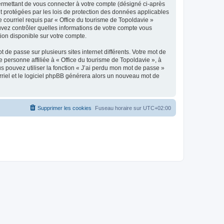
ermettant de vous connecter à votre compte (désigné ci-après
nt protégées par les lois de protection des données applicables
e courriel requis par « Office du tourisme de Topoldavie »
pouvez contrôler quelles informations de votre compte vous
ion disponible sur votre compte.
 de passe sur plusieurs sites internet différents. Votre mot de
personne affiliée à « Office du tourisme de Topoldavie », à
 pouvez utiliser la fonction « J’ai perdu mon mot de passe »
urriel et le logiciel phpBB générera alors un nouveau mot de
Supprimer les cookies
Fuseau horaire sur
UTC+02:00