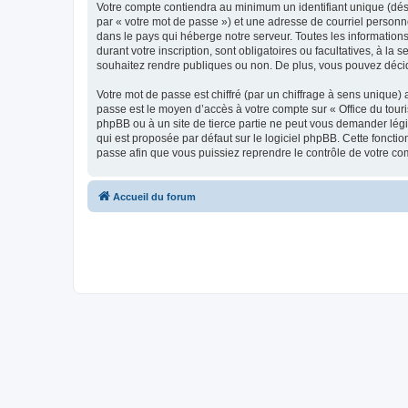
Votre compte contiendra au minimum un identifiant unique (dés
par « votre mot de passe ») et une adresse de courriel personn
dans le pays qui héberge notre serveur. Toutes les informations
durant votre inscription, sont obligatoires ou facultatives, à l
souhaitez rendre publiques ou non. De plus, vous pouvez décide
Votre mot de passe est chiffré (par un chiffrage à sens unique) 
passe est le moyen d’accès à votre compte sur « Office du tour
phpBB ou à un site de tierce partie ne peut vous demander légi
qui est proposée par défaut sur le logiciel phpBB. Cette foncti
passe afin que vous puissiez reprendre le contrôle de votre co
Accueil du forum