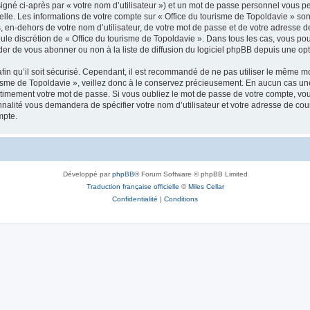
igné ci-après par « votre nom d’utilisateur ») et un mot de passe personnel vous p
elle. Les informations de votre compte sur « Office du tourisme de Topoldavie » so
, en-dehors de votre nom d’utilisateur, de votre mot de passe et de votre adresse d
a seule discrétion de « Office du tourisme de Topoldavie ». Dans tous les cas, vous 
r de vous abonner ou non à la liste de diffusion du logiciel phpBB depuis une opt
afin qu’il soit sécurisé. Cependant, il est recommandé de ne pas utiliser le même mot
isme de Topoldavie », veillez donc à le conservez précieusement. En aucun cas une 
timement votre mot de passe. Si vous oubliez le mot de passe de votre compte, vous
onnalité vous demandera de spécifier votre nom d’utilisateur et votre adresse de co
mpte.
Développé par
phpBB
® Forum Software © phpBB Limited
Traduction française officielle
©
Miles Cellar
Confidentialité
|
Conditions