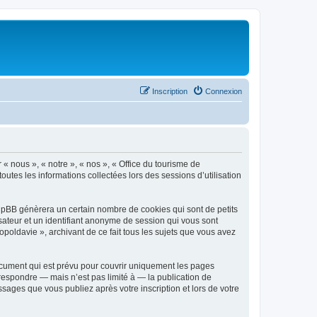
Inscription
Connexion
 « nous », « notre », « nos », « Office du tourisme de
outes les informations collectées lors des sessions d’utilisation
phpBB génèrera un certain nombre de cookies qui sont de petits
isateur et un identifiant anonyme de session qui vous sont
poldavie », archivant de ce fait tous les sujets que vous avez
ocument qui est prévu pour couvrir uniquement les pages
respondre — mais n’est pas limité à — la publication de
sages que vous publiez après votre inscription et lors de votre