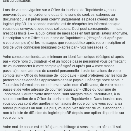
tant qu’utilisateur.
Lors de votre navigation sur « Office du tourisme de Topoldavie », nous
pouvons également créer une quatrième sorte de cookies, externes au
document qui est prévu pour couvrir uniquement les pages créées par le
logiciel phpBB. La seconde manière est de récupérer les informations que
vous nous envoyez et que nous collectons. Ceci peut correspondre — mais
n’est pas limité à — la publication de messages en tant qu’utilisateur anonyme,
l’inscription sur « Office du tourisme de Topoldavie » (désignée ci-après par
« votre compte ») et les messages que vous publiez après votre inscription et
lors de votre connexion (désignés ci-après par « vos messages »).
Votre compte contiendra au minimum un identifiant unique (désigné ci-après
par « votre nom d’utilisateur ») et un mot de passe personnel vous permettant
de vous connecter à votre compte (désigné ci-après par « votre mot de
passe ») et une adresse de courriel personnelle. Les informations de votre
compte sur « Office du tourisme de Topoldavie » sont protégées par les lois de
protection des données applicables dans le pays qui héberge notre serveur.
Toutes les informations, en-dehors de votre nom d’utilisateur, de votre mot de
passe et de votre adresse de courriel requis par « Office du tourisme de
Topoldavie » durant votre inscription, sont obligatoires ou facultatives, à la
seule discrétion de « Office du tourisme de Topoldavie ». Dans tous les cas,
vous pouvez contrôler quelles informations de votre compte vous souhaitez
rendre publiques ou non. De plus, vous pouvez décider de vous abonner ou
non à la liste de diffusion du logiciel phpBB depuis une option disponible sur
votre compte.
Votre mot de passe est chiffré (par un chiffrage à sens unique) afin qu’il soit