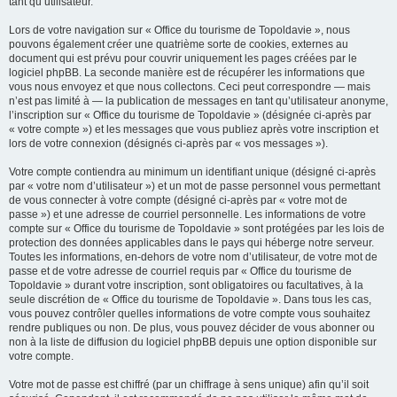
tant qu’utilisateur.
Lors de votre navigation sur « Office du tourisme de Topoldavie », nous
pouvons également créer une quatrième sorte de cookies, externes au
document qui est prévu pour couvrir uniquement les pages créées par le
logiciel phpBB. La seconde manière est de récupérer les informations que
vous nous envoyez et que nous collectons. Ceci peut correspondre — mais
n’est pas limité à — la publication de messages en tant qu’utilisateur anonyme,
l’inscription sur « Office du tourisme de Topoldavie » (désignée ci-après par
« votre compte ») et les messages que vous publiez après votre inscription et
lors de votre connexion (désignés ci-après par « vos messages »).
Votre compte contiendra au minimum un identifiant unique (désigné ci-après
par « votre nom d’utilisateur ») et un mot de passe personnel vous permettant
de vous connecter à votre compte (désigné ci-après par « votre mot de
passe ») et une adresse de courriel personnelle. Les informations de votre
compte sur « Office du tourisme de Topoldavie » sont protégées par les lois de
protection des données applicables dans le pays qui héberge notre serveur.
Toutes les informations, en-dehors de votre nom d’utilisateur, de votre mot de
passe et de votre adresse de courriel requis par « Office du tourisme de
Topoldavie » durant votre inscription, sont obligatoires ou facultatives, à la
seule discrétion de « Office du tourisme de Topoldavie ». Dans tous les cas,
vous pouvez contrôler quelles informations de votre compte vous souhaitez
rendre publiques ou non. De plus, vous pouvez décider de vous abonner ou
non à la liste de diffusion du logiciel phpBB depuis une option disponible sur
votre compte.
Votre mot de passe est chiffré (par un chiffrage à sens unique) afin qu’il soit