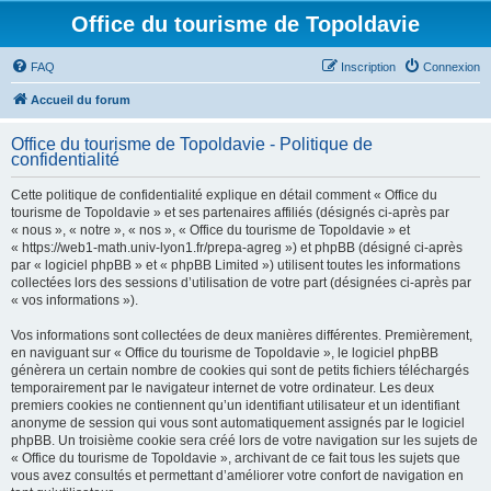
Office du tourisme de Topoldavie
FAQ
Inscription
Connexion
Accueil du forum
Office du tourisme de Topoldavie - Politique de
confidentialité
Cette politique de confidentialité explique en détail comment « Office du
tourisme de Topoldavie » et ses partenaires affiliés (désignés ci-après par
« nous », « notre », « nos », « Office du tourisme de Topoldavie » et
« https://web1-math.univ-lyon1.fr/prepa-agreg ») et phpBB (désigné ci-après
par « logiciel phpBB » et « phpBB Limited ») utilisent toutes les informations
collectées lors des sessions d’utilisation de votre part (désignées ci-après par
« vos informations »).
Vos informations sont collectées de deux manières différentes. Premièrement,
en naviguant sur « Office du tourisme de Topoldavie », le logiciel phpBB
génèrera un certain nombre de cookies qui sont de petits fichiers téléchargés
temporairement par le navigateur internet de votre ordinateur. Les deux
premiers cookies ne contiennent qu’un identifiant utilisateur et un identifiant
anonyme de session qui vous sont automatiquement assignés par le logiciel
phpBB. Un troisième cookie sera créé lors de votre navigation sur les sujets de
« Office du tourisme de Topoldavie », archivant de ce fait tous les sujets que
vous avez consultés et permettant d’améliorer votre confort de navigation en