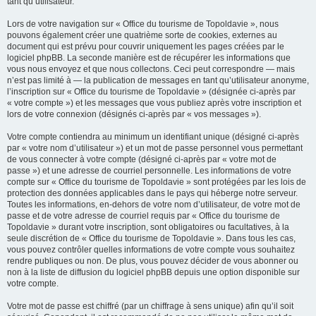
tant qu’utilisateur.
Lors de votre navigation sur « Office du tourisme de Topoldavie », nous
pouvons également créer une quatrième sorte de cookies, externes au
document qui est prévu pour couvrir uniquement les pages créées par le
logiciel phpBB. La seconde manière est de récupérer les informations que
vous nous envoyez et que nous collectons. Ceci peut correspondre — mais
n’est pas limité à — la publication de messages en tant qu’utilisateur anonyme,
l’inscription sur « Office du tourisme de Topoldavie » (désignée ci-après par
« votre compte ») et les messages que vous publiez après votre inscription et
lors de votre connexion (désignés ci-après par « vos messages »).
Votre compte contiendra au minimum un identifiant unique (désigné ci-après
par « votre nom d’utilisateur ») et un mot de passe personnel vous permettant
de vous connecter à votre compte (désigné ci-après par « votre mot de
passe ») et une adresse de courriel personnelle. Les informations de votre
compte sur « Office du tourisme de Topoldavie » sont protégées par les lois de
protection des données applicables dans le pays qui héberge notre serveur.
Toutes les informations, en-dehors de votre nom d’utilisateur, de votre mot de
passe et de votre adresse de courriel requis par « Office du tourisme de
Topoldavie » durant votre inscription, sont obligatoires ou facultatives, à la
seule discrétion de « Office du tourisme de Topoldavie ». Dans tous les cas,
vous pouvez contrôler quelles informations de votre compte vous souhaitez
rendre publiques ou non. De plus, vous pouvez décider de vous abonner ou
non à la liste de diffusion du logiciel phpBB depuis une option disponible sur
votre compte.
Votre mot de passe est chiffré (par un chiffrage à sens unique) afin qu’il soit