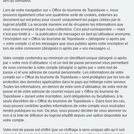
tant qu’utilisateur.
Lors de votre navigation sur « Office du tourisme de Topoldavie », nous
pouvons également créer une quatrième sorte de cookies, externes au
document qui est prévu pour couvrir uniquement les pages créées par le
logiciel phpBB. La seconde manière est de récupérer les informations que
vous nous envoyez et que nous collectons. Ceci peut correspondre — mais
n’est pas limité à — la publication de messages en tant qu’utilisateur anonyme,
l’inscription sur « Office du tourisme de Topoldavie » (désignée ci-après par
« votre compte ») et les messages que vous publiez après votre inscription et
lors de votre connexion (désignés ci-après par « vos messages »).
Votre compte contiendra au minimum un identifiant unique (désigné ci-après
par « votre nom d’utilisateur ») et un mot de passe personnel vous permettant
de vous connecter à votre compte (désigné ci-après par « votre mot de
passe ») et une adresse de courriel personnelle. Les informations de votre
compte sur « Office du tourisme de Topoldavie » sont protégées par les lois de
protection des données applicables dans le pays qui héberge notre serveur.
Toutes les informations, en-dehors de votre nom d’utilisateur, de votre mot de
passe et de votre adresse de courriel requis par « Office du tourisme de
Topoldavie » durant votre inscription, sont obligatoires ou facultatives, à la
seule discrétion de « Office du tourisme de Topoldavie ». Dans tous les cas,
vous pouvez contrôler quelles informations de votre compte vous souhaitez
rendre publiques ou non. De plus, vous pouvez décider de vous abonner ou
non à la liste de diffusion du logiciel phpBB depuis une option disponible sur
votre compte.
Votre mot de passe est chiffré (par un chiffrage à sens unique) afin qu’il soit