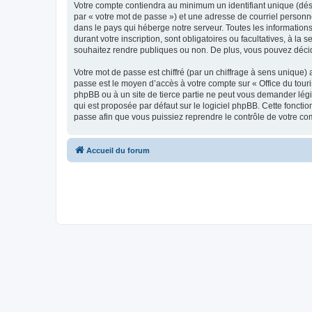
Votre compte contiendra au minimum un identifiant unique (dés
par « votre mot de passe ») et une adresse de courriel personn
dans le pays qui héberge notre serveur. Toutes les informations
durant votre inscription, sont obligatoires ou facultatives, à l
souhaitez rendre publiques ou non. De plus, vous pouvez décide
Votre mot de passe est chiffré (par un chiffrage à sens unique) 
passe est le moyen d’accès à votre compte sur « Office du tour
phpBB ou à un site de tierce partie ne peut vous demander légi
qui est proposée par défaut sur le logiciel phpBB. Cette foncti
passe afin que vous puissiez reprendre le contrôle de votre co
Accueil du forum