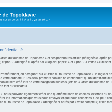
e de Topoldavie
sur un corps fini. À la fin, ça fait zéro. »
onfidentialité
Office du tourisme de Topoldavie » et ses partenaires affiliés (désignés ci-après par
 et phpBB (désigné ci-après par « logiciel phpBB » et « phpBB Limited ») utilisent t
 Premièrement, en naviguant sur « Office du tourisme de Topoldavie », le logiciel 
de votre ordinateur. Les deux premiers cookies ne contiennent qu’un identifiant util
okie sera créé lors de votre navigation sur les sujets de « Office du tourisme de To
n tant qu’utilisateur.
ie », nous pouvons également créer une quatrième sorte de cookies, externes au d
érer les informations que vous nous envoyez et que nous collectons. Ceci peut cor
fice du tourisme de Topoldavie » (désignée ci-après par « votre compte ») et les mes