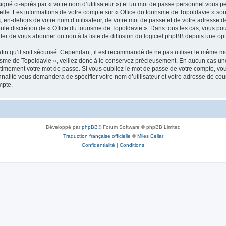
igné ci-après par « votre nom d’utilisateur ») et un mot de passe personnel vous p
elle. Les informations de votre compte sur « Office du tourisme de Topoldavie » so
, en-dehors de votre nom d’utilisateur, de votre mot de passe et de votre adresse d
a seule discrétion de « Office du tourisme de Topoldavie ». Dans tous les cas, vous 
r de vous abonner ou non à la liste de diffusion du logiciel phpBB depuis une opt
afin qu’il soit sécurisé. Cependant, il est recommandé de ne pas utiliser le même mot
isme de Topoldavie », veillez donc à le conservez précieusement. En aucun cas une 
timement votre mot de passe. Si vous oubliez le mot de passe de votre compte, vous
onnalité vous demandera de spécifier votre nom d’utilisateur et votre adresse de co
mpte.
Développé par
phpBB
® Forum Software © phpBB Limited
Traduction française officielle
©
Miles Cellar
Confidentialité
|
Conditions