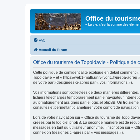
Office du tourism
« La vie, c'est la somme des éléments 
FAQ
Accueil du forum
Office du tourisme de Topoldavie - Politique de c
Cette politique de confidentialité explique en détail comment « 
Topoldavie » et « https://web1-math.univ-lyon1.fr/prepa-agreg »)
de votre part (désignées ci-après par « vos informations »).
Vos informations sont collectées de deux manières différentes.
fichiers téléchargés temporairement par le navigateur internet 
automatiquement assignés par le logiciel phpBB. Un troisième co
consultés et permettant d’améliorer votre confort de navigation e
Lors de votre navigation sur « Office du tourisme de Topoldav
créées par le logiciel phpBB. La seconde manière est de récup
messages en tant qu’utilisateur anonyme, l’inscription sur « Of
connexion (désignés ci-après par « vos messages »).