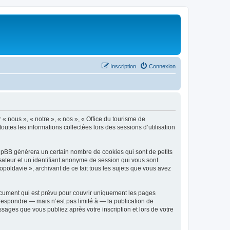
Inscription
Connexion
 « nous », « notre », « nos », « Office du tourisme de
outes les informations collectées lors des sessions d’utilisation
phpBB génèrera un certain nombre de cookies qui sont de petits
isateur et un identifiant anonyme de session qui vous sont
poldavie », archivant de ce fait tous les sujets que vous avez
ocument qui est prévu pour couvrir uniquement les pages
respondre — mais n’est pas limité à — la publication de
sages que vous publiez après votre inscription et lors de votre