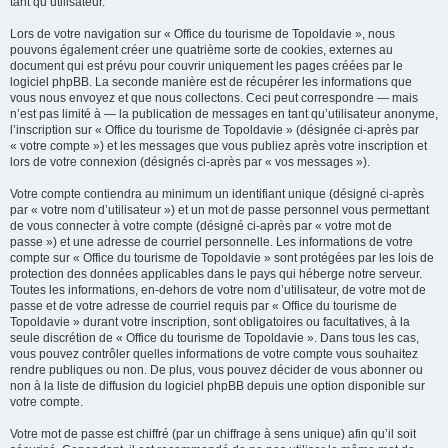
tant qu’utilisateur.
Lors de votre navigation sur « Office du tourisme de Topoldavie », nous
pouvons également créer une quatrième sorte de cookies, externes au
document qui est prévu pour couvrir uniquement les pages créées par le
logiciel phpBB. La seconde manière est de récupérer les informations que
vous nous envoyez et que nous collectons. Ceci peut correspondre — mais
n’est pas limité à — la publication de messages en tant qu’utilisateur anonyme,
l’inscription sur « Office du tourisme de Topoldavie » (désignée ci-après par
« votre compte ») et les messages que vous publiez après votre inscription et
lors de votre connexion (désignés ci-après par « vos messages »).
Votre compte contiendra au minimum un identifiant unique (désigné ci-après
par « votre nom d’utilisateur ») et un mot de passe personnel vous permettant
de vous connecter à votre compte (désigné ci-après par « votre mot de
passe ») et une adresse de courriel personnelle. Les informations de votre
compte sur « Office du tourisme de Topoldavie » sont protégées par les lois de
protection des données applicables dans le pays qui héberge notre serveur.
Toutes les informations, en-dehors de votre nom d’utilisateur, de votre mot de
passe et de votre adresse de courriel requis par « Office du tourisme de
Topoldavie » durant votre inscription, sont obligatoires ou facultatives, à la
seule discrétion de « Office du tourisme de Topoldavie ». Dans tous les cas,
vous pouvez contrôler quelles informations de votre compte vous souhaitez
rendre publiques ou non. De plus, vous pouvez décider de vous abonner ou
non à la liste de diffusion du logiciel phpBB depuis une option disponible sur
votre compte.
Votre mot de passe est chiffré (par un chiffrage à sens unique) afin qu’il soit