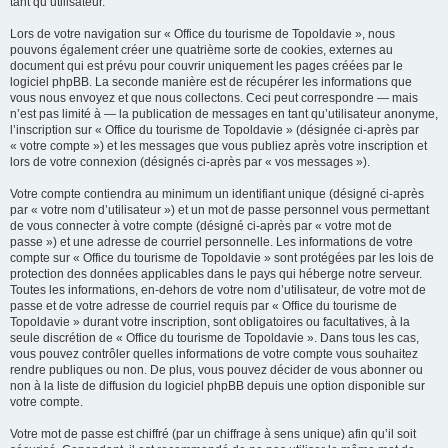
tant qu’utilisateur.
Lors de votre navigation sur « Office du tourisme de Topoldavie », nous
pouvons également créer une quatrième sorte de cookies, externes au
document qui est prévu pour couvrir uniquement les pages créées par le
logiciel phpBB. La seconde manière est de récupérer les informations que
vous nous envoyez et que nous collectons. Ceci peut correspondre — mais
n’est pas limité à — la publication de messages en tant qu’utilisateur anonyme,
l’inscription sur « Office du tourisme de Topoldavie » (désignée ci-après par
« votre compte ») et les messages que vous publiez après votre inscription et
lors de votre connexion (désignés ci-après par « vos messages »).
Votre compte contiendra au minimum un identifiant unique (désigné ci-après
par « votre nom d’utilisateur ») et un mot de passe personnel vous permettant
de vous connecter à votre compte (désigné ci-après par « votre mot de
passe ») et une adresse de courriel personnelle. Les informations de votre
compte sur « Office du tourisme de Topoldavie » sont protégées par les lois de
protection des données applicables dans le pays qui héberge notre serveur.
Toutes les informations, en-dehors de votre nom d’utilisateur, de votre mot de
passe et de votre adresse de courriel requis par « Office du tourisme de
Topoldavie » durant votre inscription, sont obligatoires ou facultatives, à la
seule discrétion de « Office du tourisme de Topoldavie ». Dans tous les cas,
vous pouvez contrôler quelles informations de votre compte vous souhaitez
rendre publiques ou non. De plus, vous pouvez décider de vous abonner ou
non à la liste de diffusion du logiciel phpBB depuis une option disponible sur
votre compte.
Votre mot de passe est chiffré (par un chiffrage à sens unique) afin qu’il soit