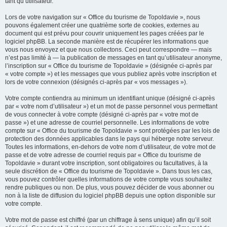
tant qu’utilisateur.
Lors de votre navigation sur « Office du tourisme de Topoldavie », nous
pouvons également créer une quatrième sorte de cookies, externes au
document qui est prévu pour couvrir uniquement les pages créées par le
logiciel phpBB. La seconde manière est de récupérer les informations que
vous nous envoyez et que nous collectons. Ceci peut correspondre — mais
n’est pas limité à — la publication de messages en tant qu’utilisateur anonyme,
l’inscription sur « Office du tourisme de Topoldavie » (désignée ci-après par
« votre compte ») et les messages que vous publiez après votre inscription et
lors de votre connexion (désignés ci-après par « vos messages »).
Votre compte contiendra au minimum un identifiant unique (désigné ci-après
par « votre nom d’utilisateur ») et un mot de passe personnel vous permettant
de vous connecter à votre compte (désigné ci-après par « votre mot de
passe ») et une adresse de courriel personnelle. Les informations de votre
compte sur « Office du tourisme de Topoldavie » sont protégées par les lois de
protection des données applicables dans le pays qui héberge notre serveur.
Toutes les informations, en-dehors de votre nom d’utilisateur, de votre mot de
passe et de votre adresse de courriel requis par « Office du tourisme de
Topoldavie » durant votre inscription, sont obligatoires ou facultatives, à la
seule discrétion de « Office du tourisme de Topoldavie ». Dans tous les cas,
vous pouvez contrôler quelles informations de votre compte vous souhaitez
rendre publiques ou non. De plus, vous pouvez décider de vous abonner ou
non à la liste de diffusion du logiciel phpBB depuis une option disponible sur
votre compte.
Votre mot de passe est chiffré (par un chiffrage à sens unique) afin qu’il soit