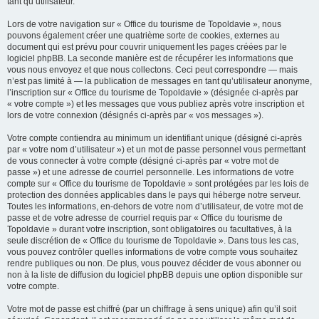
tant qu’utilisateur.
Lors de votre navigation sur « Office du tourisme de Topoldavie », nous
pouvons également créer une quatrième sorte de cookies, externes au
document qui est prévu pour couvrir uniquement les pages créées par le
logiciel phpBB. La seconde manière est de récupérer les informations que
vous nous envoyez et que nous collectons. Ceci peut correspondre — mais
n’est pas limité à — la publication de messages en tant qu’utilisateur anonyme,
l’inscription sur « Office du tourisme de Topoldavie » (désignée ci-après par
« votre compte ») et les messages que vous publiez après votre inscription et
lors de votre connexion (désignés ci-après par « vos messages »).
Votre compte contiendra au minimum un identifiant unique (désigné ci-après
par « votre nom d’utilisateur ») et un mot de passe personnel vous permettant
de vous connecter à votre compte (désigné ci-après par « votre mot de
passe ») et une adresse de courriel personnelle. Les informations de votre
compte sur « Office du tourisme de Topoldavie » sont protégées par les lois de
protection des données applicables dans le pays qui héberge notre serveur.
Toutes les informations, en-dehors de votre nom d’utilisateur, de votre mot de
passe et de votre adresse de courriel requis par « Office du tourisme de
Topoldavie » durant votre inscription, sont obligatoires ou facultatives, à la
seule discrétion de « Office du tourisme de Topoldavie ». Dans tous les cas,
vous pouvez contrôler quelles informations de votre compte vous souhaitez
rendre publiques ou non. De plus, vous pouvez décider de vous abonner ou
non à la liste de diffusion du logiciel phpBB depuis une option disponible sur
votre compte.
Votre mot de passe est chiffré (par un chiffrage à sens unique) afin qu’il soit