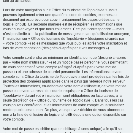
tant qu’utilisateur.
Lors de votre navigation sur « Office du tourisme de Topoldavie », nous
pouvons également créer une quatrième sorte de cookies, externes au
document qui est prévu pour couvrir uniquement les pages créées par le
logiciel phpBB. La seconde manière est de récupérer les informations que
vous nous envoyez et que nous collectons. Ceci peut correspondre — mais
n’est pas limité à — la publication de messages en tant qu’utilisateur anonyme,
l’inscription sur « Office du tourisme de Topoldavie » (désignée ci-après par
« votre compte ») et les messages que vous publiez après votre inscription et
lors de votre connexion (désignés ci-après par « vos messages »).
Votre compte contiendra au minimum un identifiant unique (désigné ci-après
par « votre nom d’utilisateur ») et un mot de passe personnel vous permettant
de vous connecter à votre compte (désigné ci-après par « votre mot de
passe ») et une adresse de courriel personnelle. Les informations de votre
compte sur « Office du tourisme de Topoldavie » sont protégées par les lois de
protection des données applicables dans le pays qui héberge notre serveur.
Toutes les informations, en-dehors de votre nom d’utilisateur, de votre mot de
passe et de votre adresse de courriel requis par « Office du tourisme de
Topoldavie » durant votre inscription, sont obligatoires ou facultatives, à la
seule discrétion de « Office du tourisme de Topoldavie ». Dans tous les cas,
vous pouvez contrôler quelles informations de votre compte vous souhaitez
rendre publiques ou non. De plus, vous pouvez décider de vous abonner ou
non à la liste de diffusion du logiciel phpBB depuis une option disponible sur
votre compte.
Votre mot de passe est chiffré (par un chiffrage à sens unique) afin qu’il soit