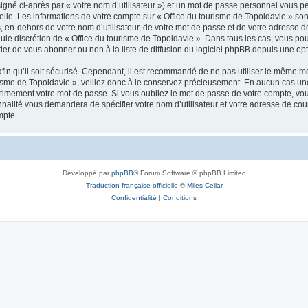
igné ci-après par « votre nom d’utilisateur ») et un mot de passe personnel vous p
elle. Les informations de votre compte sur « Office du tourisme de Topoldavie » so
, en-dehors de votre nom d’utilisateur, de votre mot de passe et de votre adresse d
a seule discrétion de « Office du tourisme de Topoldavie ». Dans tous les cas, vous 
r de vous abonner ou non à la liste de diffusion du logiciel phpBB depuis une opt
afin qu’il soit sécurisé. Cependant, il est recommandé de ne pas utiliser le même mot
isme de Topoldavie », veillez donc à le conservez précieusement. En aucun cas une 
timement votre mot de passe. Si vous oubliez le mot de passe de votre compte, vous
onnalité vous demandera de spécifier votre nom d’utilisateur et votre adresse de co
mpte.
Développé par
phpBB
® Forum Software © phpBB Limited
Traduction française officielle
©
Miles Cellar
Confidentialité
|
Conditions