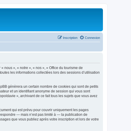
Inscription
Connexion
 « nous », « notre », « nos », « Office du tourisme de
outes les informations collectées lors des sessions d’utilisation
phpBB génèrera un certain nombre de cookies qui sont de petits
isateur et un identifiant anonyme de session qui vous sont
poldavie », archivant de ce fait tous les sujets que vous avez
ocument qui est prévu pour couvrir uniquement les pages
respondre — mais n’est pas limité à — la publication de
sages que vous publiez après votre inscription et lors de votre