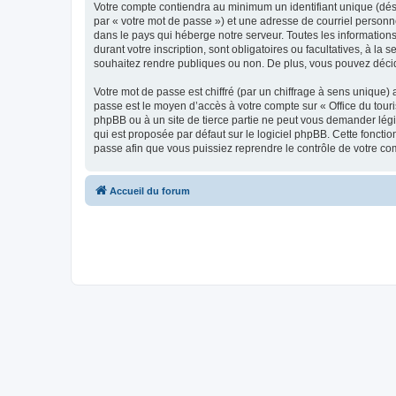
Votre compte contiendra au minimum un identifiant unique (dés
par « votre mot de passe ») et une adresse de courriel personn
dans le pays qui héberge notre serveur. Toutes les informations
durant votre inscription, sont obligatoires ou facultatives, à l
souhaitez rendre publiques ou non. De plus, vous pouvez décide
Votre mot de passe est chiffré (par un chiffrage à sens unique) 
passe est le moyen d’accès à votre compte sur « Office du tour
phpBB ou à un site de tierce partie ne peut vous demander légi
qui est proposée par défaut sur le logiciel phpBB. Cette foncti
passe afin que vous puissiez reprendre le contrôle de votre co
Accueil du forum