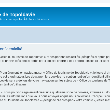
e de Topoldavie
sur un corps fini. À la fin, ça fait zéro. »
onfidentialité
Office du tourisme de Topoldavie » et ses partenaires affiliés (désignés ci-après par
 et phpBB (désigné ci-après par « logiciel phpBB » et « phpBB Limited ») utilisent t
 Premièrement, en naviguant sur « Office du tourisme de Topoldavie », le logiciel 
de votre ordinateur. Les deux premiers cookies ne contiennent qu’un identifiant util
okie sera créé lors de votre navigation sur les sujets de « Office du tourisme de To
n tant qu’utilisateur.
ie », nous pouvons également créer une quatrième sorte de cookies, externes au d
érer les informations que vous nous envoyez et que nous collectons. Ceci peut cor
fice du tourisme de Topoldavie » (désignée ci-après par « votre compte ») et les mes