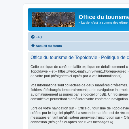
Office du tourism
« La vie, c'est la somme des éléments 
FAQ
Accueil du forum
Office du tourisme de Topoldavie - Politique de c
Cette politique de confidentialité explique en détail comment « 
Topoldavie » et « https://web1-math.univ-lyon1.fr/prepa-agreg »)
de votre part (désignées ci-après par « vos informations »).
Vos informations sont collectées de deux manières différentes.
fichiers téléchargés temporairement par le navigateur internet 
automatiquement assignés par le logiciel phpBB. Un troisième co
consultés et permettant d’améliorer votre confort de navigation e
Lors de votre navigation sur « Office du tourisme de Topoldav
créées par le logiciel phpBB. La seconde manière est de récup
messages en tant qu’utilisateur anonyme, l’inscription sur « Of
connexion (désignés ci-après par « vos messages »).