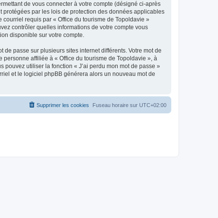
ermettant de vous connecter à votre compte (désigné ci-après
nt protégées par les lois de protection des données applicables
e courriel requis par « Office du tourisme de Topoldavie »
pouvez contrôler quelles informations de votre compte vous
ion disponible sur votre compte.
 de passe sur plusieurs sites internet différents. Votre mot de
personne affiliée à « Office du tourisme de Topoldavie », à
 pouvez utiliser la fonction « J’ai perdu mon mot de passe »
urriel et le logiciel phpBB générera alors un nouveau mot de
Supprimer les cookies
Fuseau horaire sur
UTC+02:00