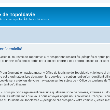
e de Topoldavie
sur un corps fini. À la fin, ça fait zéro. »
onfidentialité
Office du tourisme de Topoldavie » et ses partenaires affiliés (désignés ci-après par
 et phpBB (désigné ci-après par « logiciel phpBB » et « phpBB Limited ») utilisent t
 Premièrement, en naviguant sur « Office du tourisme de Topoldavie », le logiciel 
de votre ordinateur. Les deux premiers cookies ne contiennent qu’un identifiant util
okie sera créé lors de votre navigation sur les sujets de « Office du tourisme de To
n tant qu’utilisateur.
ie », nous pouvons également créer une quatrième sorte de cookies, externes au d
érer les informations que vous nous envoyez et que nous collectons. Ceci peut cor
fice du tourisme de Topoldavie » (désignée ci-après par « votre compte ») et les mes