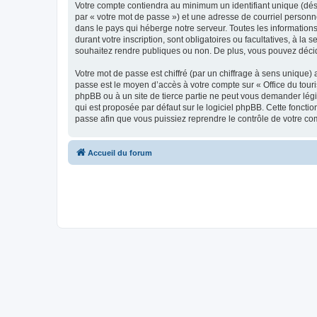
Votre compte contiendra au minimum un identifiant unique (dés
par « votre mot de passe ») et une adresse de courriel personn
dans le pays qui héberge notre serveur. Toutes les informations
durant votre inscription, sont obligatoires ou facultatives, à l
souhaitez rendre publiques ou non. De plus, vous pouvez décide
Votre mot de passe est chiffré (par un chiffrage à sens unique) 
passe est le moyen d’accès à votre compte sur « Office du tour
phpBB ou à un site de tierce partie ne peut vous demander légi
qui est proposée par défaut sur le logiciel phpBB. Cette foncti
passe afin que vous puissiez reprendre le contrôle de votre co
Accueil du forum