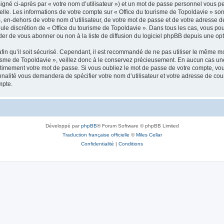
igné ci-après par « votre nom d’utilisateur ») et un mot de passe personnel vous p
elle. Les informations de votre compte sur « Office du tourisme de Topoldavie » so
, en-dehors de votre nom d’utilisateur, de votre mot de passe et de votre adresse d
a seule discrétion de « Office du tourisme de Topoldavie ». Dans tous les cas, vous 
r de vous abonner ou non à la liste de diffusion du logiciel phpBB depuis une opt
afin qu’il soit sécurisé. Cependant, il est recommandé de ne pas utiliser le même mot
isme de Topoldavie », veillez donc à le conservez précieusement. En aucun cas une 
timement votre mot de passe. Si vous oubliez le mot de passe de votre compte, vous
onnalité vous demandera de spécifier votre nom d’utilisateur et votre adresse de co
mpte.
Développé par
phpBB
® Forum Software © phpBB Limited
Traduction française officielle
©
Miles Cellar
Confidentialité
|
Conditions