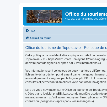
Office du tourism
« La vie, c'est la somme des éléments 
FAQ
Accueil du forum
Office du tourisme de Topoldavie - Politique de c
Cette politique de confidentialité explique en détail comment « 
Topoldavie » et « https://web1-math.univ-lyon1.fr/prepa-agreg »)
de votre part (désignées ci-après par « vos informations »).
Vos informations sont collectées de deux manières différentes.
fichiers téléchargés temporairement par le navigateur internet 
automatiquement assignés par le logiciel phpBB. Un troisième co
consultés et permettant d’améliorer votre confort de navigation e
Lors de votre navigation sur « Office du tourisme de Topoldav
créées par le logiciel phpBB. La seconde manière est de récup
messages en tant qu’utilisateur anonyme, l’inscription sur « Of
connexion (désignés ci-après par « vos messages »).