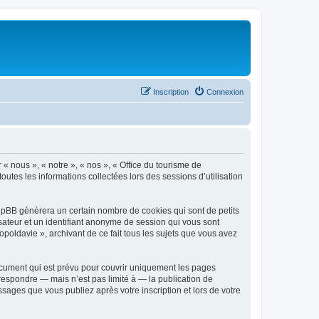
Inscription
Connexion
 « nous », « notre », « nos », « Office du tourisme de
outes les informations collectées lors des sessions d’utilisation
phpBB génèrera un certain nombre de cookies qui sont de petits
isateur et un identifiant anonyme de session qui vous sont
poldavie », archivant de ce fait tous les sujets que vous avez
ocument qui est prévu pour couvrir uniquement les pages
respondre — mais n’est pas limité à — la publication de
sages que vous publiez après votre inscription et lors de votre