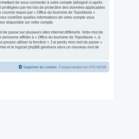
ermettant de vous connecter à votre compte (désigné ci-après
nt protégées par les lois de protection des données applicables
e courriel requis par « Office du tourisme de Topoldavie »
pouvez contrôler quelles informations de votre compte vous
ion disponible sur votre compte.
 de passe sur plusieurs sites internet différents. Votre mot de
personne affiliée à « Office du tourisme de Topoldavie », à
 pouvez utiliser la fonction « J’ai perdu mon mot de passe »
urriel et le logiciel phpBB générera alors un nouveau mot de
Supprimer les cookies
Fuseau horaire sur
UTC+02:00