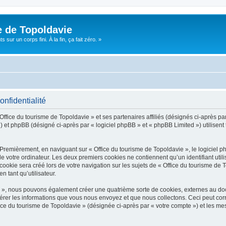
e de Topoldavie
sur un corps fini. À la fin, ça fait zéro. »
onfidentialité
Office du tourisme de Topoldavie » et ses partenaires affiliés (désignés ci-après par
 et phpBB (désigné ci-après par « logiciel phpBB » et « phpBB Limited ») utilisent t
 Premièrement, en naviguant sur « Office du tourisme de Topoldavie », le logiciel 
de votre ordinateur. Les deux premiers cookies ne contiennent qu’un identifiant util
okie sera créé lors de votre navigation sur les sujets de « Office du tourisme de To
n tant qu’utilisateur.
ie », nous pouvons également créer une quatrième sorte de cookies, externes au d
érer les informations que vous nous envoyez et que nous collectons. Ceci peut cor
fice du tourisme de Topoldavie » (désignée ci-après par « votre compte ») et les mes