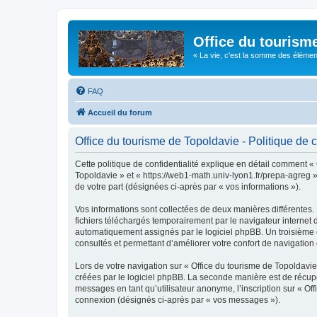
Office du tourism
« La vie, c'est la somme des éléments 
FAQ
Accueil du forum
Office du tourisme de Topoldavie - Politique de c
Cette politique de confidentialité explique en détail comment « 
Topoldavie » et « https://web1-math.univ-lyon1.fr/prepa-agreg »)
de votre part (désignées ci-après par « vos informations »).
Vos informations sont collectées de deux manières différentes.
fichiers téléchargés temporairement par le navigateur internet 
automatiquement assignés par le logiciel phpBB. Un troisième co
consultés et permettant d’améliorer votre confort de navigation e
Lors de votre navigation sur « Office du tourisme de Topoldav
créées par le logiciel phpBB. La seconde manière est de récup
messages en tant qu’utilisateur anonyme, l’inscription sur « Of
connexion (désignés ci-après par « vos messages »).