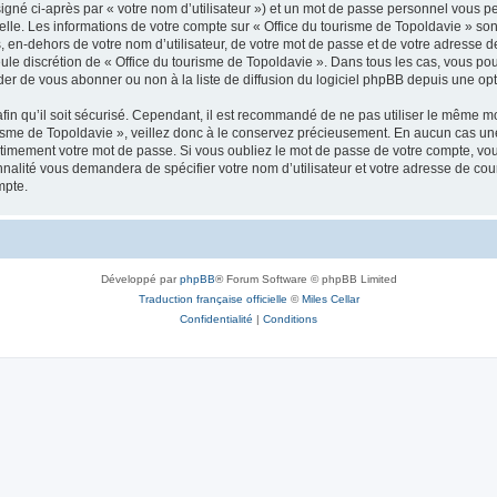
igné ci-après par « votre nom d’utilisateur ») et un mot de passe personnel vous p
elle. Les informations de votre compte sur « Office du tourisme de Topoldavie » so
, en-dehors de votre nom d’utilisateur, de votre mot de passe et de votre adresse d
a seule discrétion de « Office du tourisme de Topoldavie ». Dans tous les cas, vous 
r de vous abonner ou non à la liste de diffusion du logiciel phpBB depuis une opt
afin qu’il soit sécurisé. Cependant, il est recommandé de ne pas utiliser le même mot
isme de Topoldavie », veillez donc à le conservez précieusement. En aucun cas une 
timement votre mot de passe. Si vous oubliez le mot de passe de votre compte, vous
onnalité vous demandera de spécifier votre nom d’utilisateur et votre adresse de co
mpte.
Développé par
phpBB
® Forum Software © phpBB Limited
Traduction française officielle
©
Miles Cellar
Confidentialité
|
Conditions