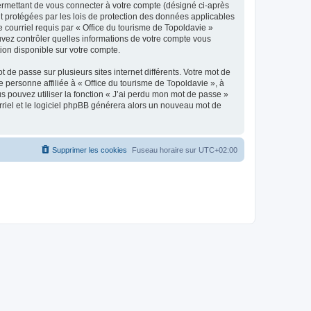
ermettant de vous connecter à votre compte (désigné ci-après
nt protégées par les lois de protection des données applicables
e courriel requis par « Office du tourisme de Topoldavie »
pouvez contrôler quelles informations de votre compte vous
ion disponible sur votre compte.
 de passe sur plusieurs sites internet différents. Votre mot de
personne affiliée à « Office du tourisme de Topoldavie », à
 pouvez utiliser la fonction « J’ai perdu mon mot de passe »
urriel et le logiciel phpBB générera alors un nouveau mot de
Supprimer les cookies
Fuseau horaire sur
UTC+02:00