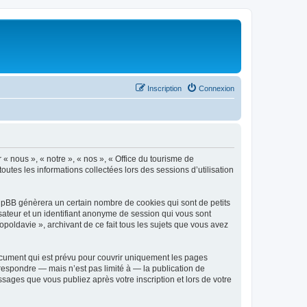
Inscription
Connexion
 « nous », « notre », « nos », « Office du tourisme de
outes les informations collectées lors des sessions d’utilisation
phpBB génèrera un certain nombre de cookies qui sont de petits
isateur et un identifiant anonyme de session qui vous sont
poldavie », archivant de ce fait tous les sujets que vous avez
ocument qui est prévu pour couvrir uniquement les pages
respondre — mais n’est pas limité à — la publication de
sages que vous publiez après votre inscription et lors de votre