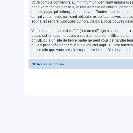
Votre compte contiendra au minimum un identifiant unique (dés
par « votre mot de passe ») et une adresse de courriel personn
dans le pays qui héberge notre serveur. Toutes les informations
durant votre inscription, sont obligatoires ou facultatives, à l
souhaitez rendre publiques ou non. De plus, vous pouvez décide
Votre mot de passe est chiffré (par un chiffrage à sens unique) 
passe est le moyen d’accès à votre compte sur « Office du tour
phpBB ou à un site de tierce partie ne peut vous demander légi
qui est proposée par défaut sur le logiciel phpBB. Cette foncti
passe afin que vous puissiez reprendre le contrôle de votre co
Accueil du forum