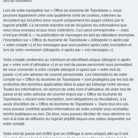
tant qu’utilisateur.
Lors de votre navigation sur « Office du tourisme de Topoldavie », nous
pouvons également créer une quatrième sorte de cookies, externes au
document qui est prévu pour couvrir uniquement les pages créées par le
logiciel phpBB. La seconde manière est de récupérer les informations que
vous nous envoyez et que nous collectons. Ceci peut correspondre — mais
n’est pas limité à — la publication de messages en tant qu’utilisateur anonyme,
l’inscription sur « Office du tourisme de Topoldavie » (désignée ci-après par
« votre compte ») et les messages que vous publiez après votre inscription et
lors de votre connexion (désignés ci-après par « vos messages »).
Votre compte contiendra au minimum un identifiant unique (désigné ci-après
par « votre nom d’utilisateur ») et un mot de passe personnel vous permettant
de vous connecter à votre compte (désigné ci-après par « votre mot de
passe ») et une adresse de courriel personnelle. Les informations de votre
compte sur « Office du tourisme de Topoldavie » sont protégées par les lois de
protection des données applicables dans le pays qui héberge notre serveur.
Toutes les informations, en-dehors de votre nom d’utilisateur, de votre mot de
passe et de votre adresse de courriel requis par « Office du tourisme de
Topoldavie » durant votre inscription, sont obligatoires ou facultatives, à la
seule discrétion de « Office du tourisme de Topoldavie ». Dans tous les cas,
vous pouvez contrôler quelles informations de votre compte vous souhaitez
rendre publiques ou non. De plus, vous pouvez décider de vous abonner ou
non à la liste de diffusion du logiciel phpBB depuis une option disponible sur
votre compte.
Votre mot de passe est chiffré (par un chiffrage à sens unique) afin qu’il soit