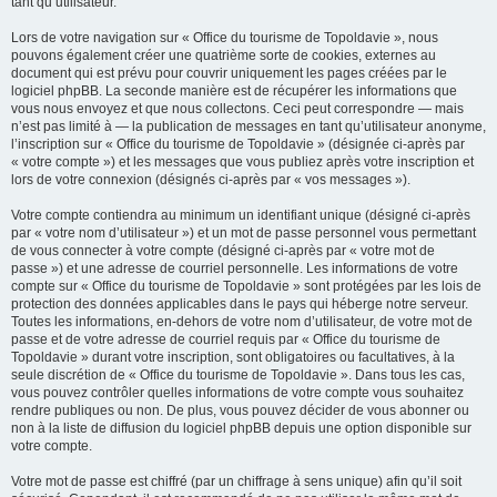
tant qu’utilisateur.
Lors de votre navigation sur « Office du tourisme de Topoldavie », nous
pouvons également créer une quatrième sorte de cookies, externes au
document qui est prévu pour couvrir uniquement les pages créées par le
logiciel phpBB. La seconde manière est de récupérer les informations que
vous nous envoyez et que nous collectons. Ceci peut correspondre — mais
n’est pas limité à — la publication de messages en tant qu’utilisateur anonyme,
l’inscription sur « Office du tourisme de Topoldavie » (désignée ci-après par
« votre compte ») et les messages que vous publiez après votre inscription et
lors de votre connexion (désignés ci-après par « vos messages »).
Votre compte contiendra au minimum un identifiant unique (désigné ci-après
par « votre nom d’utilisateur ») et un mot de passe personnel vous permettant
de vous connecter à votre compte (désigné ci-après par « votre mot de
passe ») et une adresse de courriel personnelle. Les informations de votre
compte sur « Office du tourisme de Topoldavie » sont protégées par les lois de
protection des données applicables dans le pays qui héberge notre serveur.
Toutes les informations, en-dehors de votre nom d’utilisateur, de votre mot de
passe et de votre adresse de courriel requis par « Office du tourisme de
Topoldavie » durant votre inscription, sont obligatoires ou facultatives, à la
seule discrétion de « Office du tourisme de Topoldavie ». Dans tous les cas,
vous pouvez contrôler quelles informations de votre compte vous souhaitez
rendre publiques ou non. De plus, vous pouvez décider de vous abonner ou
non à la liste de diffusion du logiciel phpBB depuis une option disponible sur
votre compte.
Votre mot de passe est chiffré (par un chiffrage à sens unique) afin qu’il soit