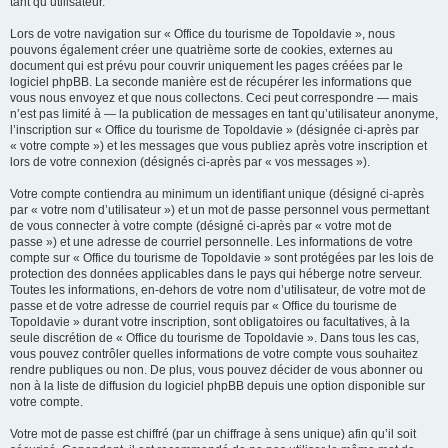
tant qu’utilisateur.
Lors de votre navigation sur « Office du tourisme de Topoldavie », nous
pouvons également créer une quatrième sorte de cookies, externes au
document qui est prévu pour couvrir uniquement les pages créées par le
logiciel phpBB. La seconde manière est de récupérer les informations que
vous nous envoyez et que nous collectons. Ceci peut correspondre — mais
n’est pas limité à — la publication de messages en tant qu’utilisateur anonyme,
l’inscription sur « Office du tourisme de Topoldavie » (désignée ci-après par
« votre compte ») et les messages que vous publiez après votre inscription et
lors de votre connexion (désignés ci-après par « vos messages »).
Votre compte contiendra au minimum un identifiant unique (désigné ci-après
par « votre nom d’utilisateur ») et un mot de passe personnel vous permettant
de vous connecter à votre compte (désigné ci-après par « votre mot de
passe ») et une adresse de courriel personnelle. Les informations de votre
compte sur « Office du tourisme de Topoldavie » sont protégées par les lois de
protection des données applicables dans le pays qui héberge notre serveur.
Toutes les informations, en-dehors de votre nom d’utilisateur, de votre mot de
passe et de votre adresse de courriel requis par « Office du tourisme de
Topoldavie » durant votre inscription, sont obligatoires ou facultatives, à la
seule discrétion de « Office du tourisme de Topoldavie ». Dans tous les cas,
vous pouvez contrôler quelles informations de votre compte vous souhaitez
rendre publiques ou non. De plus, vous pouvez décider de vous abonner ou
non à la liste de diffusion du logiciel phpBB depuis une option disponible sur
votre compte.
Votre mot de passe est chiffré (par un chiffrage à sens unique) afin qu’il soit