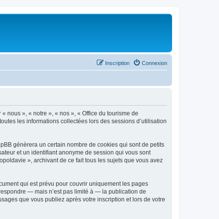
Inscription
Connexion
 « nous », « notre », « nos », « Office du tourisme de
outes les informations collectées lors des sessions d’utilisation
phpBB génèrera un certain nombre de cookies qui sont de petits
isateur et un identifiant anonyme de session qui vous sont
poldavie », archivant de ce fait tous les sujets que vous avez
ocument qui est prévu pour couvrir uniquement les pages
respondre — mais n’est pas limité à — la publication de
sages que vous publiez après votre inscription et lors de votre