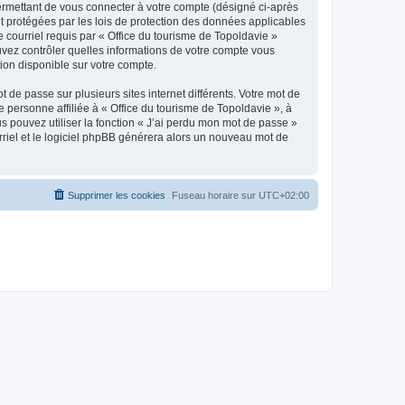
ermettant de vous connecter à votre compte (désigné ci-après
nt protégées par les lois de protection des données applicables
e courriel requis par « Office du tourisme de Topoldavie »
pouvez contrôler quelles informations de votre compte vous
ion disponible sur votre compte.
 de passe sur plusieurs sites internet différents. Votre mot de
personne affiliée à « Office du tourisme de Topoldavie », à
 pouvez utiliser la fonction « J’ai perdu mon mot de passe »
urriel et le logiciel phpBB générera alors un nouveau mot de
Supprimer les cookies
Fuseau horaire sur
UTC+02:00