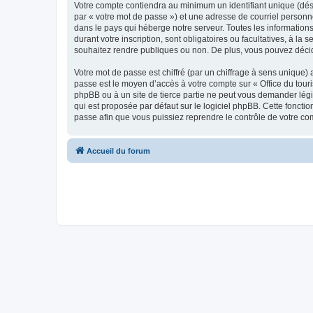
Votre compte contiendra au minimum un identifiant unique (dés
par « votre mot de passe ») et une adresse de courriel personn
dans le pays qui héberge notre serveur. Toutes les informations
durant votre inscription, sont obligatoires ou facultatives, à l
souhaitez rendre publiques ou non. De plus, vous pouvez décide
Votre mot de passe est chiffré (par un chiffrage à sens unique) 
passe est le moyen d’accès à votre compte sur « Office du tour
phpBB ou à un site de tierce partie ne peut vous demander légi
qui est proposée par défaut sur le logiciel phpBB. Cette foncti
passe afin que vous puissiez reprendre le contrôle de votre co
Accueil du forum