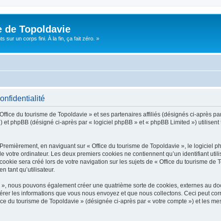
e de Topoldavie
sur un corps fini. À la fin, ça fait zéro. »
onfidentialité
Office du tourisme de Topoldavie » et ses partenaires affiliés (désignés ci-après par
 et phpBB (désigné ci-après par « logiciel phpBB » et « phpBB Limited ») utilisent t
 Premièrement, en naviguant sur « Office du tourisme de Topoldavie », le logiciel 
de votre ordinateur. Les deux premiers cookies ne contiennent qu’un identifiant util
okie sera créé lors de votre navigation sur les sujets de « Office du tourisme de To
n tant qu’utilisateur.
ie », nous pouvons également créer une quatrième sorte de cookies, externes au d
érer les informations que vous nous envoyez et que nous collectons. Ceci peut cor
fice du tourisme de Topoldavie » (désignée ci-après par « votre compte ») et les mes