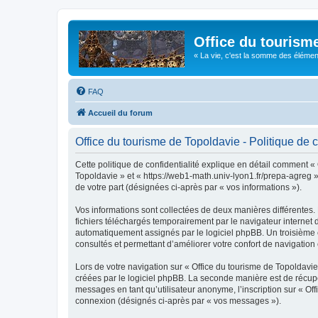
Office du tourism
« La vie, c'est la somme des éléments 
FAQ
Accueil du forum
Office du tourisme de Topoldavie - Politique de c
Cette politique de confidentialité explique en détail comment « 
Topoldavie » et « https://web1-math.univ-lyon1.fr/prepa-agreg »)
de votre part (désignées ci-après par « vos informations »).
Vos informations sont collectées de deux manières différentes.
fichiers téléchargés temporairement par le navigateur internet 
automatiquement assignés par le logiciel phpBB. Un troisième co
consultés et permettant d’améliorer votre confort de navigation e
Lors de votre navigation sur « Office du tourisme de Topoldav
créées par le logiciel phpBB. La seconde manière est de récup
messages en tant qu’utilisateur anonyme, l’inscription sur « Of
connexion (désignés ci-après par « vos messages »).