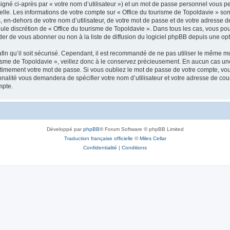
igné ci-après par « votre nom d’utilisateur ») et un mot de passe personnel vous p
elle. Les informations de votre compte sur « Office du tourisme de Topoldavie » so
, en-dehors de votre nom d’utilisateur, de votre mot de passe et de votre adresse d
a seule discrétion de « Office du tourisme de Topoldavie ». Dans tous les cas, vous 
r de vous abonner ou non à la liste de diffusion du logiciel phpBB depuis une opt
afin qu’il soit sécurisé. Cependant, il est recommandé de ne pas utiliser le même mot
isme de Topoldavie », veillez donc à le conservez précieusement. En aucun cas une 
timement votre mot de passe. Si vous oubliez le mot de passe de votre compte, vous
onnalité vous demandera de spécifier votre nom d’utilisateur et votre adresse de co
mpte.
Développé par
phpBB
® Forum Software © phpBB Limited
Traduction française officielle
©
Miles Cellar
Confidentialité
|
Conditions