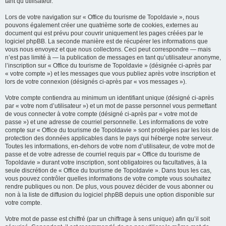
tant qu’utilisateur.
Lors de votre navigation sur « Office du tourisme de Topoldavie », nous
pouvons également créer une quatrième sorte de cookies, externes au
document qui est prévu pour couvrir uniquement les pages créées par le
logiciel phpBB. La seconde manière est de récupérer les informations que
vous nous envoyez et que nous collectons. Ceci peut correspondre — mais
n’est pas limité à — la publication de messages en tant qu’utilisateur anonyme,
l’inscription sur « Office du tourisme de Topoldavie » (désignée ci-après par
« votre compte ») et les messages que vous publiez après votre inscription et
lors de votre connexion (désignés ci-après par « vos messages »).
Votre compte contiendra au minimum un identifiant unique (désigné ci-après
par « votre nom d’utilisateur ») et un mot de passe personnel vous permettant
de vous connecter à votre compte (désigné ci-après par « votre mot de
passe ») et une adresse de courriel personnelle. Les informations de votre
compte sur « Office du tourisme de Topoldavie » sont protégées par les lois de
protection des données applicables dans le pays qui héberge notre serveur.
Toutes les informations, en-dehors de votre nom d’utilisateur, de votre mot de
passe et de votre adresse de courriel requis par « Office du tourisme de
Topoldavie » durant votre inscription, sont obligatoires ou facultatives, à la
seule discrétion de « Office du tourisme de Topoldavie ». Dans tous les cas,
vous pouvez contrôler quelles informations de votre compte vous souhaitez
rendre publiques ou non. De plus, vous pouvez décider de vous abonner ou
non à la liste de diffusion du logiciel phpBB depuis une option disponible sur
votre compte.
Votre mot de passe est chiffré (par un chiffrage à sens unique) afin qu’il soit