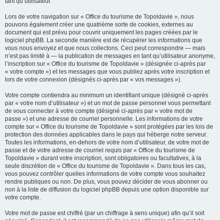
tant qu’utilisateur.
Lors de votre navigation sur « Office du tourisme de Topoldavie », nous
pouvons également créer une quatrième sorte de cookies, externes au
document qui est prévu pour couvrir uniquement les pages créées par le
logiciel phpBB. La seconde manière est de récupérer les informations que
vous nous envoyez et que nous collectons. Ceci peut correspondre — mais
n’est pas limité à — la publication de messages en tant qu’utilisateur anonyme,
l’inscription sur « Office du tourisme de Topoldavie » (désignée ci-après par
« votre compte ») et les messages que vous publiez après votre inscription et
lors de votre connexion (désignés ci-après par « vos messages »).
Votre compte contiendra au minimum un identifiant unique (désigné ci-après
par « votre nom d’utilisateur ») et un mot de passe personnel vous permettant
de vous connecter à votre compte (désigné ci-après par « votre mot de
passe ») et une adresse de courriel personnelle. Les informations de votre
compte sur « Office du tourisme de Topoldavie » sont protégées par les lois de
protection des données applicables dans le pays qui héberge notre serveur.
Toutes les informations, en-dehors de votre nom d’utilisateur, de votre mot de
passe et de votre adresse de courriel requis par « Office du tourisme de
Topoldavie » durant votre inscription, sont obligatoires ou facultatives, à la
seule discrétion de « Office du tourisme de Topoldavie ». Dans tous les cas,
vous pouvez contrôler quelles informations de votre compte vous souhaitez
rendre publiques ou non. De plus, vous pouvez décider de vous abonner ou
non à la liste de diffusion du logiciel phpBB depuis une option disponible sur
votre compte.
Votre mot de passe est chiffré (par un chiffrage à sens unique) afin qu’il soit