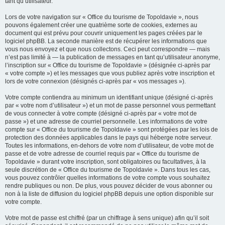
tant qu’utilisateur.
Lors de votre navigation sur « Office du tourisme de Topoldavie », nous
pouvons également créer une quatrième sorte de cookies, externes au
document qui est prévu pour couvrir uniquement les pages créées par le
logiciel phpBB. La seconde manière est de récupérer les informations que
vous nous envoyez et que nous collectons. Ceci peut correspondre — mais
n’est pas limité à — la publication de messages en tant qu’utilisateur anonyme,
l’inscription sur « Office du tourisme de Topoldavie » (désignée ci-après par
« votre compte ») et les messages que vous publiez après votre inscription et
lors de votre connexion (désignés ci-après par « vos messages »).
Votre compte contiendra au minimum un identifiant unique (désigné ci-après
par « votre nom d’utilisateur ») et un mot de passe personnel vous permettant
de vous connecter à votre compte (désigné ci-après par « votre mot de
passe ») et une adresse de courriel personnelle. Les informations de votre
compte sur « Office du tourisme de Topoldavie » sont protégées par les lois de
protection des données applicables dans le pays qui héberge notre serveur.
Toutes les informations, en-dehors de votre nom d’utilisateur, de votre mot de
passe et de votre adresse de courriel requis par « Office du tourisme de
Topoldavie » durant votre inscription, sont obligatoires ou facultatives, à la
seule discrétion de « Office du tourisme de Topoldavie ». Dans tous les cas,
vous pouvez contrôler quelles informations de votre compte vous souhaitez
rendre publiques ou non. De plus, vous pouvez décider de vous abonner ou
non à la liste de diffusion du logiciel phpBB depuis une option disponible sur
votre compte.
Votre mot de passe est chiffré (par un chiffrage à sens unique) afin qu’il soit