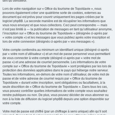
tant qu’utilisateur.
Lors de votre navigation sur « Office du tourisme de Topoldavie », nous
pouvons également créer une quatrième sorte de cookies, externes au
document qui est prévu pour couvrir uniquement les pages créées par le
logiciel phpBB. La seconde manière est de récupérer les informations que
vous nous envoyez et que nous collectons. Ceci peut correspondre — mais
n’est pas limité à — la publication de messages en tant qu’utilisateur anonyme,
l’inscription sur « Office du tourisme de Topoldavie » (désignée ci-après par
« votre compte ») et les messages que vous publiez après votre inscription et
lors de votre connexion (désignés ci-après par « vos messages »).
Votre compte contiendra au minimum un identifiant unique (désigné ci-après
par « votre nom d’utilisateur ») et un mot de passe personnel vous permettant
de vous connecter à votre compte (désigné ci-après par « votre mot de
passe ») et une adresse de courriel personnelle. Les informations de votre
compte sur « Office du tourisme de Topoldavie » sont protégées par les lois de
protection des données applicables dans le pays qui héberge notre serveur.
Toutes les informations, en-dehors de votre nom d’utilisateur, de votre mot de
passe et de votre adresse de courriel requis par « Office du tourisme de
Topoldavie » durant votre inscription, sont obligatoires ou facultatives, à la
seule discrétion de « Office du tourisme de Topoldavie ». Dans tous les cas,
vous pouvez contrôler quelles informations de votre compte vous souhaitez
rendre publiques ou non. De plus, vous pouvez décider de vous abonner ou
non à la liste de diffusion du logiciel phpBB depuis une option disponible sur
votre compte.
Votre mot de passe est chiffré (par un chiffrage à sens unique) afin qu’il soit