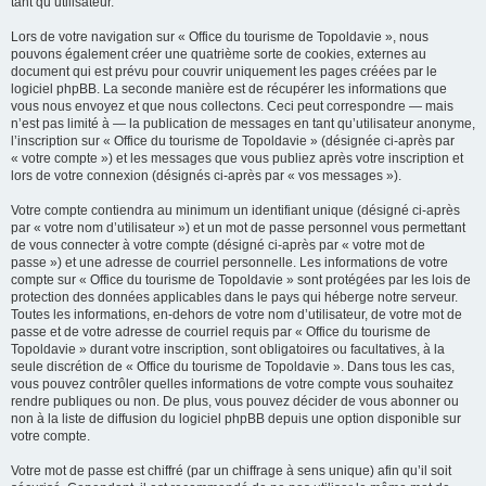
tant qu’utilisateur.
Lors de votre navigation sur « Office du tourisme de Topoldavie », nous
pouvons également créer une quatrième sorte de cookies, externes au
document qui est prévu pour couvrir uniquement les pages créées par le
logiciel phpBB. La seconde manière est de récupérer les informations que
vous nous envoyez et que nous collectons. Ceci peut correspondre — mais
n’est pas limité à — la publication de messages en tant qu’utilisateur anonyme,
l’inscription sur « Office du tourisme de Topoldavie » (désignée ci-après par
« votre compte ») et les messages que vous publiez après votre inscription et
lors de votre connexion (désignés ci-après par « vos messages »).
Votre compte contiendra au minimum un identifiant unique (désigné ci-après
par « votre nom d’utilisateur ») et un mot de passe personnel vous permettant
de vous connecter à votre compte (désigné ci-après par « votre mot de
passe ») et une adresse de courriel personnelle. Les informations de votre
compte sur « Office du tourisme de Topoldavie » sont protégées par les lois de
protection des données applicables dans le pays qui héberge notre serveur.
Toutes les informations, en-dehors de votre nom d’utilisateur, de votre mot de
passe et de votre adresse de courriel requis par « Office du tourisme de
Topoldavie » durant votre inscription, sont obligatoires ou facultatives, à la
seule discrétion de « Office du tourisme de Topoldavie ». Dans tous les cas,
vous pouvez contrôler quelles informations de votre compte vous souhaitez
rendre publiques ou non. De plus, vous pouvez décider de vous abonner ou
non à la liste de diffusion du logiciel phpBB depuis une option disponible sur
votre compte.
Votre mot de passe est chiffré (par un chiffrage à sens unique) afin qu’il soit