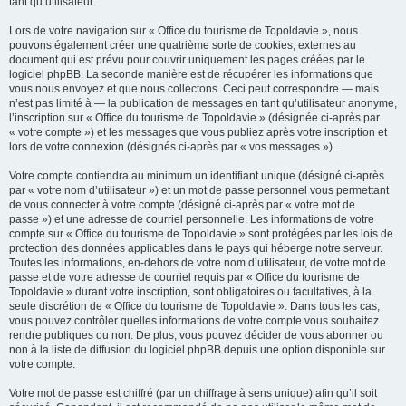
tant qu’utilisateur.
Lors de votre navigation sur « Office du tourisme de Topoldavie », nous
pouvons également créer une quatrième sorte de cookies, externes au
document qui est prévu pour couvrir uniquement les pages créées par le
logiciel phpBB. La seconde manière est de récupérer les informations que
vous nous envoyez et que nous collectons. Ceci peut correspondre — mais
n’est pas limité à — la publication de messages en tant qu’utilisateur anonyme,
l’inscription sur « Office du tourisme de Topoldavie » (désignée ci-après par
« votre compte ») et les messages que vous publiez après votre inscription et
lors de votre connexion (désignés ci-après par « vos messages »).
Votre compte contiendra au minimum un identifiant unique (désigné ci-après
par « votre nom d’utilisateur ») et un mot de passe personnel vous permettant
de vous connecter à votre compte (désigné ci-après par « votre mot de
passe ») et une adresse de courriel personnelle. Les informations de votre
compte sur « Office du tourisme de Topoldavie » sont protégées par les lois de
protection des données applicables dans le pays qui héberge notre serveur.
Toutes les informations, en-dehors de votre nom d’utilisateur, de votre mot de
passe et de votre adresse de courriel requis par « Office du tourisme de
Topoldavie » durant votre inscription, sont obligatoires ou facultatives, à la
seule discrétion de « Office du tourisme de Topoldavie ». Dans tous les cas,
vous pouvez contrôler quelles informations de votre compte vous souhaitez
rendre publiques ou non. De plus, vous pouvez décider de vous abonner ou
non à la liste de diffusion du logiciel phpBB depuis une option disponible sur
votre compte.
Votre mot de passe est chiffré (par un chiffrage à sens unique) afin qu’il soit