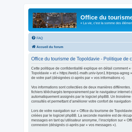
Office du tourism
« La vie, c'est la somme des éléments 
FAQ
Accueil du forum
Office du tourisme de Topoldavie - Politique de c
Cette politique de confidentialité explique en détail comment « 
Topoldavie » et « https://web1-math.univ-lyon1.fr/prepa-agreg »)
de votre part (désignées ci-après par « vos informations »).
Vos informations sont collectées de deux manières différentes.
fichiers téléchargés temporairement par le navigateur internet 
automatiquement assignés par le logiciel phpBB. Un troisième co
consultés et permettant d’améliorer votre confort de navigation e
Lors de votre navigation sur « Office du tourisme de Topoldav
créées par le logiciel phpBB. La seconde manière est de récup
messages en tant qu’utilisateur anonyme, l’inscription sur « Of
connexion (désignés ci-après par « vos messages »).