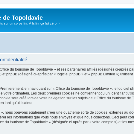
e de Topoldavie
sur un corps fini. À la fin, ça fait zéro. »
onfidentialité
Office du tourisme de Topoldavie » et ses partenaires affiliés (désignés ci-après par
 et phpBB (désigné ci-après par « logiciel phpBB » et « phpBB Limited ») utilisent t
 Premièrement, en naviguant sur « Office du tourisme de Topoldavie », le logiciel 
de votre ordinateur. Les deux premiers cookies ne contiennent qu’un identifiant util
okie sera créé lors de votre navigation sur les sujets de « Office du tourisme de To
n tant qu’utilisateur.
ie », nous pouvons également créer une quatrième sorte de cookies, externes au d
érer les informations que vous nous envoyez et que nous collectons. Ceci peut cor
fice du tourisme de Topoldavie » (désignée ci-après par « votre compte ») et les mes