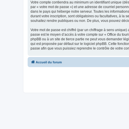
Votre compte contiendra au minimum un identifiant unique (dés
par « votre mot de passe ») et une adresse de courriel personn
dans le pays qui héberge notre serveur. Toutes les informations
durant votre inscription, sont obligatoires ou facultatives, à l
souhaitez rendre publiques ou non. De plus, vous pouvez décide
Votre mot de passe est chiffré (par un chiffrage à sens unique) 
passe est le moyen d’accès à votre compte sur « Office du tour
phpBB ou à un site de tierce partie ne peut vous demander légi
qui est proposée par défaut sur le logiciel phpBB. Cette foncti
passe afin que vous puissiez reprendre le contrôle de votre co
Accueil du forum