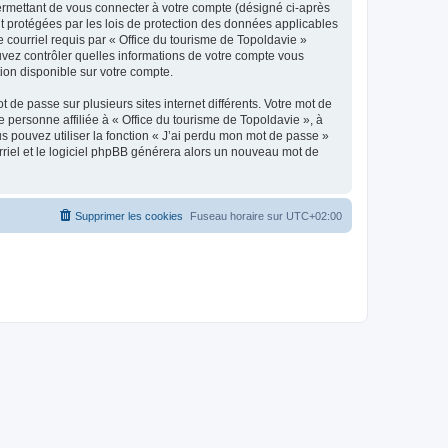
ermettant de vous connecter à votre compte (désigné ci-après
nt protégées par les lois de protection des données applicables
e courriel requis par « Office du tourisme de Topoldavie »
pouvez contrôler quelles informations de votre compte vous
ion disponible sur votre compte.
 de passe sur plusieurs sites internet différents. Votre mot de
personne affiliée à « Office du tourisme de Topoldavie », à
 pouvez utiliser la fonction « J’ai perdu mon mot de passe »
urriel et le logiciel phpBB générera alors un nouveau mot de
Supprimer les cookies
Fuseau horaire sur
UTC+02:00