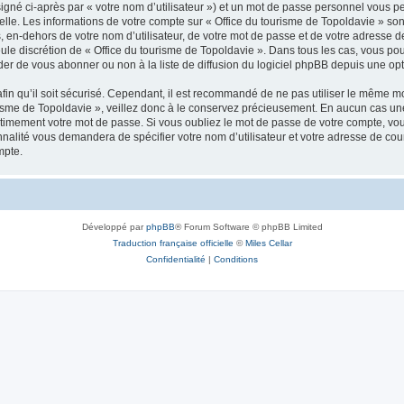
igné ci-après par « votre nom d’utilisateur ») et un mot de passe personnel vous p
elle. Les informations de votre compte sur « Office du tourisme de Topoldavie » so
, en-dehors de votre nom d’utilisateur, de votre mot de passe et de votre adresse d
a seule discrétion de « Office du tourisme de Topoldavie ». Dans tous les cas, vous 
r de vous abonner ou non à la liste de diffusion du logiciel phpBB depuis une opt
afin qu’il soit sécurisé. Cependant, il est recommandé de ne pas utiliser le même mot
isme de Topoldavie », veillez donc à le conservez précieusement. En aucun cas une 
timement votre mot de passe. Si vous oubliez le mot de passe de votre compte, vous
onnalité vous demandera de spécifier votre nom d’utilisateur et votre adresse de co
mpte.
Développé par
phpBB
® Forum Software © phpBB Limited
Traduction française officielle
©
Miles Cellar
Confidentialité
|
Conditions