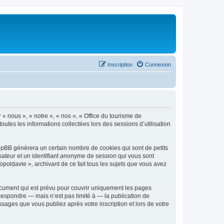
Inscription
Connexion
 « nous », « notre », « nos », « Office du tourisme de
outes les informations collectées lors des sessions d’utilisation
phpBB génèrera un certain nombre de cookies qui sont de petits
isateur et un identifiant anonyme de session qui vous sont
poldavie », archivant de ce fait tous les sujets que vous avez
ocument qui est prévu pour couvrir uniquement les pages
respondre — mais n’est pas limité à — la publication de
sages que vous publiez après votre inscription et lors de votre