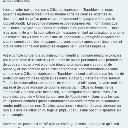
tant qu’utilisateur.
Lors de votre navigation sur « Office du tourisme de Topoldavie », nous
pouvons également créer une quatrième sorte de cookies, externes au
document qui est prévu pour couvrir uniquement les pages créées par le
logiciel phpBB. La seconde manière est de récupérer les informations que
vous nous envoyez et que nous collectons. Ceci peut correspondre — mais
n’est pas limité à — la publication de messages en tant qu’utilisateur anonyme,
l’inscription sur « Office du tourisme de Topoldavie » (désignée ci-après par
« votre compte ») et les messages que vous publiez après votre inscription et
lors de votre connexion (désignés ci-après par « vos messages »).
Votre compte contiendra au minimum un identifiant unique (désigné ci-après
par « votre nom d’utilisateur ») et un mot de passe personnel vous permettant
de vous connecter à votre compte (désigné ci-après par « votre mot de
passe ») et une adresse de courriel personnelle. Les informations de votre
compte sur « Office du tourisme de Topoldavie » sont protégées par les lois de
protection des données applicables dans le pays qui héberge notre serveur.
Toutes les informations, en-dehors de votre nom d’utilisateur, de votre mot de
passe et de votre adresse de courriel requis par « Office du tourisme de
Topoldavie » durant votre inscription, sont obligatoires ou facultatives, à la
seule discrétion de « Office du tourisme de Topoldavie ». Dans tous les cas,
vous pouvez contrôler quelles informations de votre compte vous souhaitez
rendre publiques ou non. De plus, vous pouvez décider de vous abonner ou
non à la liste de diffusion du logiciel phpBB depuis une option disponible sur
votre compte.
Votre mot de passe est chiffré (par un chiffrage à sens unique) afin qu’il soit