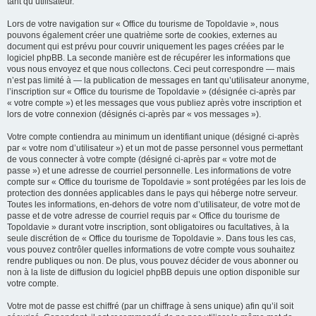
tant qu’utilisateur.
Lors de votre navigation sur « Office du tourisme de Topoldavie », nous
pouvons également créer une quatrième sorte de cookies, externes au
document qui est prévu pour couvrir uniquement les pages créées par le
logiciel phpBB. La seconde manière est de récupérer les informations que
vous nous envoyez et que nous collectons. Ceci peut correspondre — mais
n’est pas limité à — la publication de messages en tant qu’utilisateur anonyme,
l’inscription sur « Office du tourisme de Topoldavie » (désignée ci-après par
« votre compte ») et les messages que vous publiez après votre inscription et
lors de votre connexion (désignés ci-après par « vos messages »).
Votre compte contiendra au minimum un identifiant unique (désigné ci-après
par « votre nom d’utilisateur ») et un mot de passe personnel vous permettant
de vous connecter à votre compte (désigné ci-après par « votre mot de
passe ») et une adresse de courriel personnelle. Les informations de votre
compte sur « Office du tourisme de Topoldavie » sont protégées par les lois de
protection des données applicables dans le pays qui héberge notre serveur.
Toutes les informations, en-dehors de votre nom d’utilisateur, de votre mot de
passe et de votre adresse de courriel requis par « Office du tourisme de
Topoldavie » durant votre inscription, sont obligatoires ou facultatives, à la
seule discrétion de « Office du tourisme de Topoldavie ». Dans tous les cas,
vous pouvez contrôler quelles informations de votre compte vous souhaitez
rendre publiques ou non. De plus, vous pouvez décider de vous abonner ou
non à la liste de diffusion du logiciel phpBB depuis une option disponible sur
votre compte.
Votre mot de passe est chiffré (par un chiffrage à sens unique) afin qu’il soit