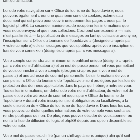
tant qu’utilisateur.
Lors de votre navigation sur « Office du tourisme de Topoldavie », nous
pouvons également créer une quatrième sorte de cookies, externes au
document qui est prévu pour couvrir uniquement les pages créées par le
logiciel phpBB. La seconde manière est de récupérer les informations que
vous nous envoyez et que nous collectons. Ceci peut correspondre — mais
n’est pas limité à — la publication de messages en tant qu’utilisateur anonyme,
l’inscription sur « Office du tourisme de Topoldavie » (désignée ci-après par
« votre compte ») et les messages que vous publiez après votre inscription et
lors de votre connexion (désignés ci-après par « vos messages »).
Votre compte contiendra au minimum un identifiant unique (désigné ci-après
par « votre nom d’utilisateur ») et un mot de passe personnel vous permettant
de vous connecter à votre compte (désigné ci-après par « votre mot de
passe ») et une adresse de courriel personnelle. Les informations de votre
compte sur « Office du tourisme de Topoldavie » sont protégées par les lois de
protection des données applicables dans le pays qui héberge notre serveur.
Toutes les informations, en-dehors de votre nom d’utilisateur, de votre mot de
passe et de votre adresse de courriel requis par « Office du tourisme de
Topoldavie » durant votre inscription, sont obligatoires ou facultatives, à la
seule discrétion de « Office du tourisme de Topoldavie ». Dans tous les cas,
vous pouvez contrôler quelles informations de votre compte vous souhaitez
rendre publiques ou non. De plus, vous pouvez décider de vous abonner ou
non à la liste de diffusion du logiciel phpBB depuis une option disponible sur
votre compte.
Votre mot de passe est chiffré (par un chiffrage à sens unique) afin qu’il soit