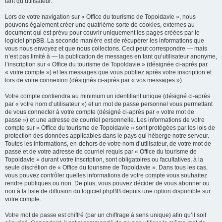
tant qu’utilisateur.
Lors de votre navigation sur « Office du tourisme de Topoldavie », nous
pouvons également créer une quatrième sorte de cookies, externes au
document qui est prévu pour couvrir uniquement les pages créées par le
logiciel phpBB. La seconde manière est de récupérer les informations que
vous nous envoyez et que nous collectons. Ceci peut correspondre — mais
n’est pas limité à — la publication de messages en tant qu’utilisateur anonyme,
l’inscription sur « Office du tourisme de Topoldavie » (désignée ci-après par
« votre compte ») et les messages que vous publiez après votre inscription et
lors de votre connexion (désignés ci-après par « vos messages »).
Votre compte contiendra au minimum un identifiant unique (désigné ci-après
par « votre nom d’utilisateur ») et un mot de passe personnel vous permettant
de vous connecter à votre compte (désigné ci-après par « votre mot de
passe ») et une adresse de courriel personnelle. Les informations de votre
compte sur « Office du tourisme de Topoldavie » sont protégées par les lois de
protection des données applicables dans le pays qui héberge notre serveur.
Toutes les informations, en-dehors de votre nom d’utilisateur, de votre mot de
passe et de votre adresse de courriel requis par « Office du tourisme de
Topoldavie » durant votre inscription, sont obligatoires ou facultatives, à la
seule discrétion de « Office du tourisme de Topoldavie ». Dans tous les cas,
vous pouvez contrôler quelles informations de votre compte vous souhaitez
rendre publiques ou non. De plus, vous pouvez décider de vous abonner ou
non à la liste de diffusion du logiciel phpBB depuis une option disponible sur
votre compte.
Votre mot de passe est chiffré (par un chiffrage à sens unique) afin qu’il soit