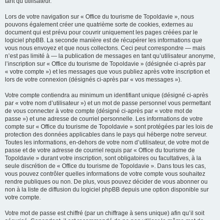
tant qu’utilisateur.
Lors de votre navigation sur « Office du tourisme de Topoldavie », nous
pouvons également créer une quatrième sorte de cookies, externes au
document qui est prévu pour couvrir uniquement les pages créées par le
logiciel phpBB. La seconde manière est de récupérer les informations que
vous nous envoyez et que nous collectons. Ceci peut correspondre — mais
n’est pas limité à — la publication de messages en tant qu’utilisateur anonyme,
l’inscription sur « Office du tourisme de Topoldavie » (désignée ci-après par
« votre compte ») et les messages que vous publiez après votre inscription et
lors de votre connexion (désignés ci-après par « vos messages »).
Votre compte contiendra au minimum un identifiant unique (désigné ci-après
par « votre nom d’utilisateur ») et un mot de passe personnel vous permettant
de vous connecter à votre compte (désigné ci-après par « votre mot de
passe ») et une adresse de courriel personnelle. Les informations de votre
compte sur « Office du tourisme de Topoldavie » sont protégées par les lois de
protection des données applicables dans le pays qui héberge notre serveur.
Toutes les informations, en-dehors de votre nom d’utilisateur, de votre mot de
passe et de votre adresse de courriel requis par « Office du tourisme de
Topoldavie » durant votre inscription, sont obligatoires ou facultatives, à la
seule discrétion de « Office du tourisme de Topoldavie ». Dans tous les cas,
vous pouvez contrôler quelles informations de votre compte vous souhaitez
rendre publiques ou non. De plus, vous pouvez décider de vous abonner ou
non à la liste de diffusion du logiciel phpBB depuis une option disponible sur
votre compte.
Votre mot de passe est chiffré (par un chiffrage à sens unique) afin qu’il soit