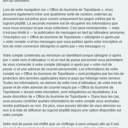
tant qu’utilisateur.
Lors de votre navigation sur « Office du tourisme de Topoldavie », nous
pouvons également créer une quatrième sorte de cookies, externes au
document qui est prévu pour couvrir uniquement les pages créées par le
logiciel phpBB. La seconde manière est de récupérer les informations que
vous nous envoyez et que nous collectons. Ceci peut correspondre — mais
n’est pas limité à — la publication de messages en tant qu’utilisateur anonyme,
l’inscription sur « Office du tourisme de Topoldavie » (désignée ci-après par
« votre compte ») et les messages que vous publiez après votre inscription et
lors de votre connexion (désignés ci-après par « vos messages »).
Votre compte contiendra au minimum un identifiant unique (désigné ci-après
par « votre nom d’utilisateur ») et un mot de passe personnel vous permettant
de vous connecter à votre compte (désigné ci-après par « votre mot de
passe ») et une adresse de courriel personnelle. Les informations de votre
compte sur « Office du tourisme de Topoldavie » sont protégées par les lois de
protection des données applicables dans le pays qui héberge notre serveur.
Toutes les informations, en-dehors de votre nom d’utilisateur, de votre mot de
passe et de votre adresse de courriel requis par « Office du tourisme de
Topoldavie » durant votre inscription, sont obligatoires ou facultatives, à la
seule discrétion de « Office du tourisme de Topoldavie ». Dans tous les cas,
vous pouvez contrôler quelles informations de votre compte vous souhaitez
rendre publiques ou non. De plus, vous pouvez décider de vous abonner ou
non à la liste de diffusion du logiciel phpBB depuis une option disponible sur
votre compte.
Votre mot de passe est chiffré (par un chiffrage à sens unique) afin qu’il soit