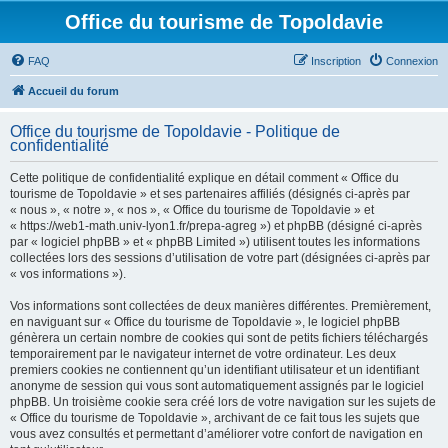
Office du tourisme de Topoldavie
FAQ
Inscription
Connexion
Accueil du forum
Office du tourisme de Topoldavie - Politique de
confidentialité
Cette politique de confidentialité explique en détail comment « Office du
tourisme de Topoldavie » et ses partenaires affiliés (désignés ci-après par
« nous », « notre », « nos », « Office du tourisme de Topoldavie » et
« https://web1-math.univ-lyon1.fr/prepa-agreg ») et phpBB (désigné ci-après
par « logiciel phpBB » et « phpBB Limited ») utilisent toutes les informations
collectées lors des sessions d’utilisation de votre part (désignées ci-après par
« vos informations »).
Vos informations sont collectées de deux manières différentes. Premièrement,
en naviguant sur « Office du tourisme de Topoldavie », le logiciel phpBB
génèrera un certain nombre de cookies qui sont de petits fichiers téléchargés
temporairement par le navigateur internet de votre ordinateur. Les deux
premiers cookies ne contiennent qu’un identifiant utilisateur et un identifiant
anonyme de session qui vous sont automatiquement assignés par le logiciel
phpBB. Un troisième cookie sera créé lors de votre navigation sur les sujets de
« Office du tourisme de Topoldavie », archivant de ce fait tous les sujets que
vous avez consultés et permettant d’améliorer votre confort de navigation en