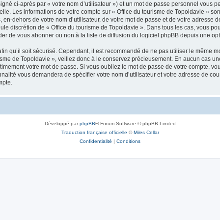
igné ci-après par « votre nom d’utilisateur ») et un mot de passe personnel vous p
elle. Les informations de votre compte sur « Office du tourisme de Topoldavie » so
, en-dehors de votre nom d’utilisateur, de votre mot de passe et de votre adresse d
a seule discrétion de « Office du tourisme de Topoldavie ». Dans tous les cas, vous 
r de vous abonner ou non à la liste de diffusion du logiciel phpBB depuis une opt
afin qu’il soit sécurisé. Cependant, il est recommandé de ne pas utiliser le même mot
isme de Topoldavie », veillez donc à le conservez précieusement. En aucun cas une 
timement votre mot de passe. Si vous oubliez le mot de passe de votre compte, vous
onnalité vous demandera de spécifier votre nom d’utilisateur et votre adresse de co
mpte.
Développé par
phpBB
® Forum Software © phpBB Limited
Traduction française officielle
©
Miles Cellar
Confidentialité
|
Conditions