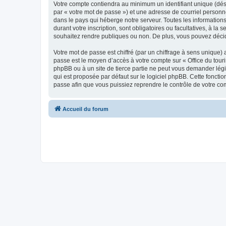
Votre compte contiendra au minimum un identifiant unique (dés
par « votre mot de passe ») et une adresse de courriel personn
dans le pays qui héberge notre serveur. Toutes les informations
durant votre inscription, sont obligatoires ou facultatives, à l
souhaitez rendre publiques ou non. De plus, vous pouvez décide
Votre mot de passe est chiffré (par un chiffrage à sens unique) 
passe est le moyen d’accès à votre compte sur « Office du tour
phpBB ou à un site de tierce partie ne peut vous demander légi
qui est proposée par défaut sur le logiciel phpBB. Cette foncti
passe afin que vous puissiez reprendre le contrôle de votre co
Accueil du forum