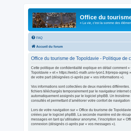
Office du tourism
« La vie, c'est la somme des éléments 
FAQ
Accueil du forum
Office du tourisme de Topoldavie - Politique de c
Cette politique de confidentialité explique en détail comment « 
Topoldavie » et « https://web1-math.univ-lyon1.fr/prepa-agreg »)
de votre part (désignées ci-après par « vos informations »).
Vos informations sont collectées de deux manières différentes.
fichiers téléchargés temporairement par le navigateur internet 
automatiquement assignés par le logiciel phpBB. Un troisième co
consultés et permettant d’améliorer votre confort de navigation e
Lors de votre navigation sur « Office du tourisme de Topoldav
créées par le logiciel phpBB. La seconde manière est de récup
messages en tant qu’utilisateur anonyme, l’inscription sur « Of
connexion (désignés ci-après par « vos messages »).