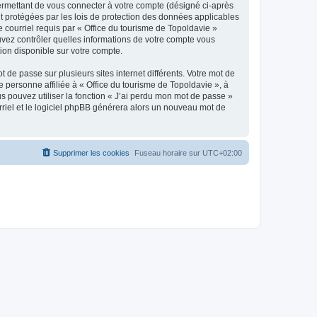
ermettant de vous connecter à votre compte (désigné ci-après
nt protégées par les lois de protection des données applicables
e courriel requis par « Office du tourisme de Topoldavie »
pouvez contrôler quelles informations de votre compte vous
ion disponible sur votre compte.
 de passe sur plusieurs sites internet différents. Votre mot de
personne affiliée à « Office du tourisme de Topoldavie », à
 pouvez utiliser la fonction « J’ai perdu mon mot de passe »
urriel et le logiciel phpBB générera alors un nouveau mot de
Supprimer les cookies
Fuseau horaire sur
UTC+02:00