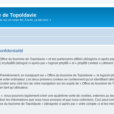
e de Topoldavie
sur un corps fini. À la fin, ça fait zéro. »
onfidentialité
Office du tourisme de Topoldavie » et ses partenaires affiliés (désignés ci-après par
 et phpBB (désigné ci-après par « logiciel phpBB » et « phpBB Limited ») utilisent t
 Premièrement, en naviguant sur « Office du tourisme de Topoldavie », le logiciel 
de votre ordinateur. Les deux premiers cookies ne contiennent qu’un identifiant util
okie sera créé lors de votre navigation sur les sujets de « Office du tourisme de To
n tant qu’utilisateur.
ie », nous pouvons également créer une quatrième sorte de cookies, externes au d
érer les informations que vous nous envoyez et que nous collectons. Ceci peut cor
fice du tourisme de Topoldavie » (désignée ci-après par « votre compte ») et les mes