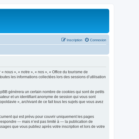
Inscription
Connexion
 « nous », « notre », « nos », « Office du tourisme de
outes les informations collectées lors des sessions d’utilisation
phpBB génèrera un certain nombre de cookies qui sont de petits
isateur et un identifiant anonyme de session qui vous sont
poldavie », archivant de ce fait tous les sujets que vous avez
ocument qui est prévu pour couvrir uniquement les pages
respondre — mais n’est pas limité à — la publication de
sages que vous publiez après votre inscription et lors de votre