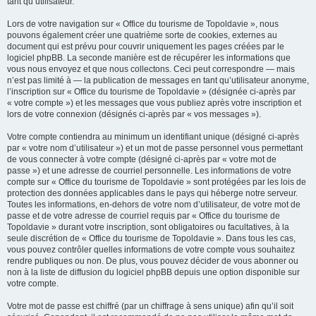
tant qu’utilisateur.
Lors de votre navigation sur « Office du tourisme de Topoldavie », nous
pouvons également créer une quatrième sorte de cookies, externes au
document qui est prévu pour couvrir uniquement les pages créées par le
logiciel phpBB. La seconde manière est de récupérer les informations que
vous nous envoyez et que nous collectons. Ceci peut correspondre — mais
n’est pas limité à — la publication de messages en tant qu’utilisateur anonyme,
l’inscription sur « Office du tourisme de Topoldavie » (désignée ci-après par
« votre compte ») et les messages que vous publiez après votre inscription et
lors de votre connexion (désignés ci-après par « vos messages »).
Votre compte contiendra au minimum un identifiant unique (désigné ci-après
par « votre nom d’utilisateur ») et un mot de passe personnel vous permettant
de vous connecter à votre compte (désigné ci-après par « votre mot de
passe ») et une adresse de courriel personnelle. Les informations de votre
compte sur « Office du tourisme de Topoldavie » sont protégées par les lois de
protection des données applicables dans le pays qui héberge notre serveur.
Toutes les informations, en-dehors de votre nom d’utilisateur, de votre mot de
passe et de votre adresse de courriel requis par « Office du tourisme de
Topoldavie » durant votre inscription, sont obligatoires ou facultatives, à la
seule discrétion de « Office du tourisme de Topoldavie ». Dans tous les cas,
vous pouvez contrôler quelles informations de votre compte vous souhaitez
rendre publiques ou non. De plus, vous pouvez décider de vous abonner ou
non à la liste de diffusion du logiciel phpBB depuis une option disponible sur
votre compte.
Votre mot de passe est chiffré (par un chiffrage à sens unique) afin qu’il soit